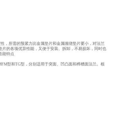
度性，所需的预紧力比金属垫片和金属缠绕垫片要小，对法兰
垫片的各项优异性能，又便于安装、拆卸，不易损坏，同时也
性能特点
MFM型和TG型，分别适用于突面、凹凸面和榫槽面法兰。根