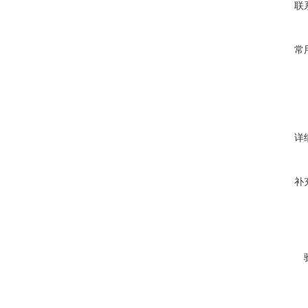
联
常
详
补