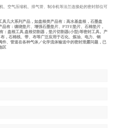
电机、空气压缩机、排气管、制冷机等法兰连接处的密封部位可
工具几大系列产品，如盘根类产品有：高水基盘根，石墨盘
产品有：缠绕垫片、增强石墨垫片、
PTFE
垫片、石棉垫片，
有：盘根工具
,
盘根切割器，垫片切割器
(
小型
)
等密封工具。产
、布，石棉线、带、布等广泛应用于石化、炼油、电力、钢
阀件、管道在各种气体／化学流体输送中的密封泄露问题，已
地区