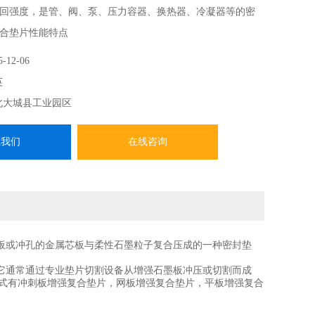
回强度，是管、阀、泵、压力容器、换热器、冷凝器等的密
合垫片性能特点
5-12-06
英
北大城县工业园区
系我们
在线咨询
板或冲孔的金属芯板与柔性石墨粒子复合压成的一种密封垫
它通常通过专业垫片切割设备从增强石墨板冲压或切割而成
2mm，形式有冲刺板增强复合垫片，网板增强复合垫片，平板增强复合