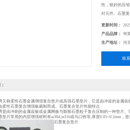
性，较好的压缩
封元件。石墨复
更新时间：
202
产品品牌：
华
生产地址：
河
联
明：
片
又称柔性石墨金属增强复合垫片或高强石墨垫片，它是由冲齿的金属齿
由柔性石墨复合增强板裁制而成。石墨复合垫片性能特点
片
是由冲刺的金属齿板或金属网板与膨胀石墨粒子复合压制的一种垫片。
垫片常用的内层增强材料有ss304,ss316或马口铁等,厚度0.05~0.
石墨复合垫片