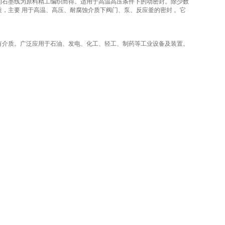
的石墨线为原料精工编织而得。适用于高温高压条件下的动密封。除少数
，主要 用于高温、高压、耐腐蚀介质下阀门、泵、反应釜的密封 。它
有介质。广泛应用于石油、发电、化工、轻工、制药等工业设备及装置。