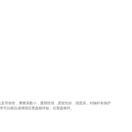
性及导热性，摩擦系数小，通用性强，柔软性好，强度高，对轴杆有保护
户要求可以模压成增强石墨盘根环如：石墨盘根环。