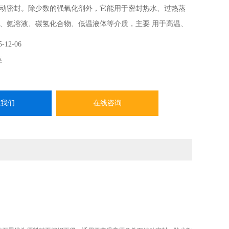
动密封。除少数的强氧化剂外，它能用于密封热水、过热蒸
、氨溶液、碳氢化合物、低温液体等介质，主要 用于高温、
质下阀门、泵、反应釜的密封 。它也是*的万用密封盘根。廊
5-12-06
盘根的生产厂家
英
系我们
在线咨询