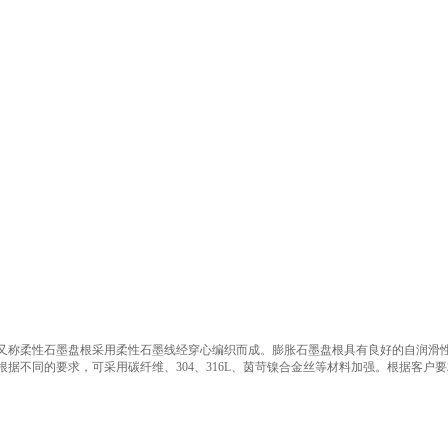
又称柔性石墨盘根采用柔性石墨线经穿心编织而成。膨胀石墨盘根具有良好的自润滑
根据不同的要求，可采用碳纤维、304、316L、茵苛镍合金丝等材料加强。根据客