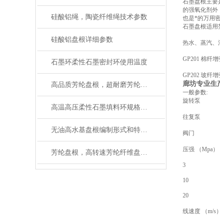
石墨盘根主要
的强氧化剂外
硅酸铝绳，陶瓷纤维绳技术参数
也是*的万用
石墨盘根适用
硅酸铝盘根详细参数
热水、蒸汽、
GP201 棉纤
石墨环柔性石墨密封环使用温度
GP202 玻纤
廊坊专业生
高品质芳纶盘根，超耐磨芳纶纤维盘根性能介绍
一般参数:
旋转泵
高温高压柔性石墨填料环规格型号
往复泵
无油高水基盘根编制形式和特点介绍
阀门
压强 （Mpa）
芳纶盘根，高转速芳纶纤维盘根用途
3
10
20
线速度 （m/s