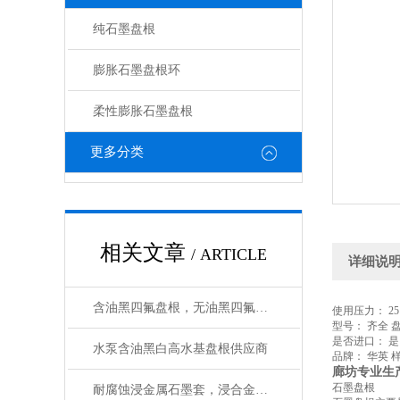
纯石墨盘根
膨胀石墨盘根环
柔性膨胀石墨盘根
更多分类
相关文章
/ ARTICLE
详细说
含油黑四氟盘根，无油黑四氟盘根如何选用
使用压力： 25 
型号： 齐全 
是否进口： 是
水泵含油黑白高水基盘根供应商
品牌： 华英 
廊坊专业生
石墨盘根
耐腐蚀浸金属石墨套，浸合金铝石墨环那里生产