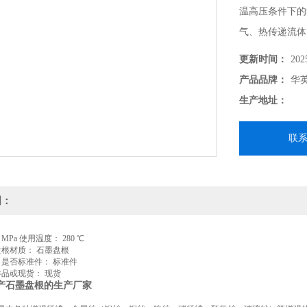
温高压条件下的
气、热传递流体
高压、耐腐蚀介
更新时间：
202
坊专业生产石墨
产品品牌：
华
生产地址：
联
明：
MPa 使用温度： 280 ℃
盘根材质： 石墨盘根
 是否标准件： 标准件
样品或现货： 现货
产石墨盘根的生产厂家