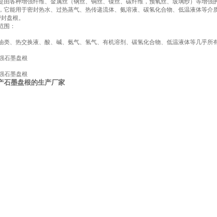
是由各种增强纤维、金属丝（钢丝、铜丝、镍丝、碳纤维，预氧丝、玻璃纱）等增强
，它能用于密封热水、过热蒸气、热传递流体、氨溶液、碳氢化合物、低温液体等介质
密封盘根。
范围：
油类、热交换液、酸、碱、氨气、氢气、有机溶剂、碳氢化合物、低温液体等几乎所
增强石墨盘根
增强石墨盘根
产石墨盘根的生产厂家
）