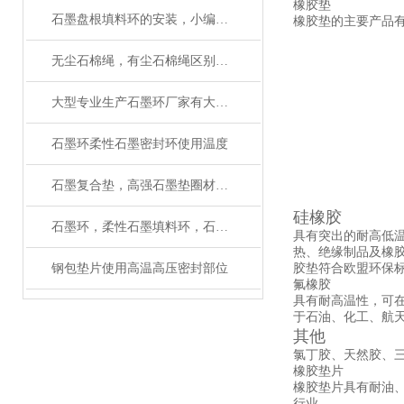
橡胶垫
石墨盘根填料环的安装，小编告诉你该怎样做
橡胶垫的主要产品
无尘石棉绳，有尘石棉绳区别，使用方法
大型专业生产石墨环厂家有大量磨具
石墨环柔性石墨密封环使用温度
石墨复合垫，高强石墨垫圈材质与性能
硅橡胶
石墨环，柔性石墨填料环，石墨自密封垫应用
具有突出的耐高低温
热、绝缘制品及橡
钢包垫片使用高温高压密封部位
胶垫符合欧盟环保
氟橡胶
具有耐高温性，可在
于石油、化工、航
其他
氯丁胶、天然胶、
橡胶垫片
橡胶垫片具有耐油
行业。