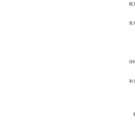
联
常
详
补