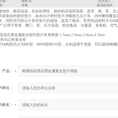
范围：
轴承,泵
是否进口：
牌：
华英
是否标准件：
腐蚀性，耐高低温，良好的弹性，较好的压缩回强度，是管、阀、泵、压
切成复杂的密封垫片，如水位计密封垫片冲螺拴孔法兰等。内外圈包覆金
坏，同时也可防止介质对垫片的侵蚀，提高了耐压。常用包边材料为304或3
 广泛用于管道、阀门、泵、压力容器、热交换器、冷凝器、发电机、空
强石墨金属复合密封垫片常用厚度:1.5mm,2.0mm,3.0mm,4.5mm.
垫和马口铁复合垫
片结构型式分为RF型、MFM型和TG型，分别适用于突面、凹凸面和榫
产品：
的单位：
的姓名：