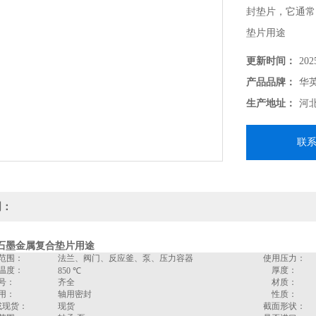
封垫片，它通常
垫片用途
更新时间：
202
产品品牌：
华
生产地址：
河
联
明：
石墨金属复合垫片用途
范围：
法兰、阀门、反应釜、泵、压力容器
使用压力：
温度：
厚度：
850 ℃
号：
齐全
材质：
用：
轴用密封
性质：
或现货：
现货
截面形状：