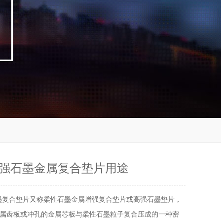
强石墨金属复合垫片用途
墨复合垫片又称柔性石墨金属增强复合垫片或高强石墨垫片，
属齿板或冲孔的金属芯板与柔性石墨粒子复合压成的一种密