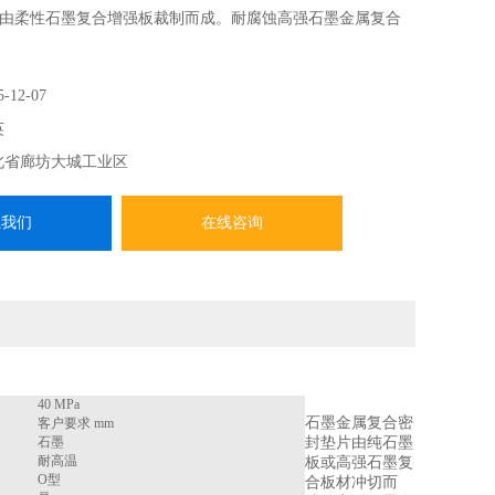
由柔性石墨复合增强板裁制而成。耐腐蚀高强石墨金属复合
5-12-07
英
北省廊坊大城工业区
系我们
在线咨询
40 MPa
石墨金属复合密
客户要求 mm
石墨
封垫片由纯石墨
耐高温
板或高强石墨复
O型
合板材冲切而