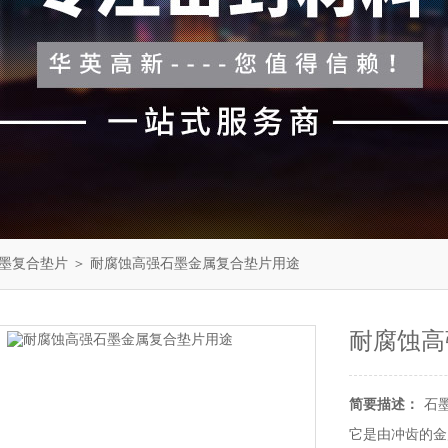
墨复合垫片
＞ 耐腐蚀高强石墨金属复合垫片用途
耐腐蚀高
简要描述：
石
它是由冲齿的金