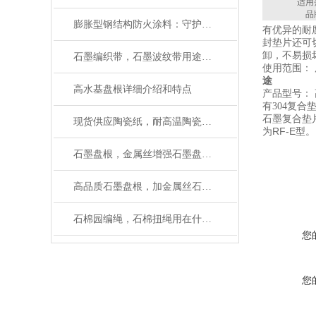
适用
品
膨胀型钢结构防火涂料：守护建筑安全的 “隐形卫士”
有优异的耐
封垫片还可
卸，不易损
石墨编织带，石墨波纹带用途及性能
使用范围：
途
高水基盘根详细介绍和特点
产品型号： 高
有304复合
石墨复合垫
现货供应陶瓷纸，耐高温陶瓷纤维纸规格齐全
为RF-E型。
石墨盘根，金属丝增强石墨盘根主要性能
高品质石墨盘根，加金属丝石墨盘根厂家有现货
石棉园编绳，石棉扭绳用在什么地方
您
您