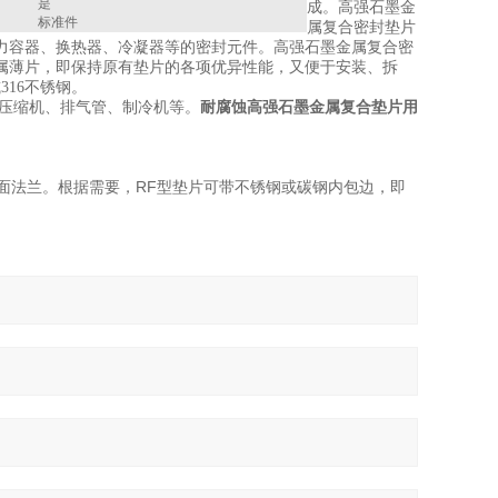
是
成。高强石墨金
标准件
属复合密封垫片
力容器、换热器、冷凝器等的密封元件。高强石墨金属复合密
属薄片，即保持原有垫片的各项优异性能，又便于安装、拆
16不锈钢。
气压缩机、排气管、制冷机等。
耐腐蚀高强石墨金属复合垫片用
槽面法兰。根据需要，RF型垫片可带不锈钢或碳钢内包边，即