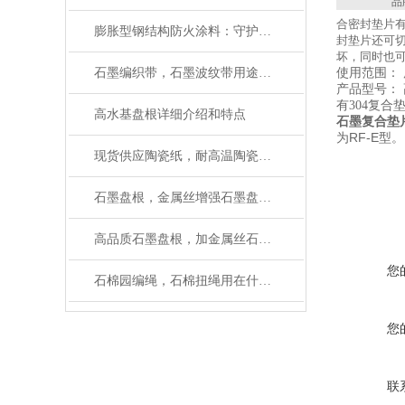
品
合密封垫片
膨胀型钢结构防火涂料：守护建筑安全的 “隐形卫士”
封垫片还可
坏，同时也可
石墨编织带，石墨波纹带用途及性能
使用范围：
产品型号： 高
有304复合
高水基盘根详细介绍和特点
石墨复合垫
为RF-E型。
现货供应陶瓷纸，耐高温陶瓷纤维纸规格齐全
石墨盘根，金属丝增强石墨盘根主要性能
高品质石墨盘根，加金属丝石墨盘根厂家有现货
您
石棉园编绳，石棉扭绳用在什么地方
您
联