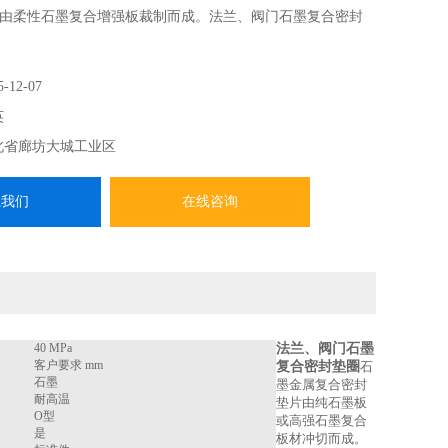
由柔性石墨复合增强板裁制而成。法兰、阀门石墨复合密封
5-12-07
英
北省廊坊大城工业区
系我们
在线咨询
40 MPa
法兰、阀门石墨
客户要求 mm
复合密封垫圈
石
石墨
墨金属复合密封
耐高温
垫片由纯石墨板
O型
或高强石墨复合
是
板材冲切而成。