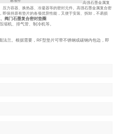
标准件
高强石墨金属复
、压力容器、换热器、冷凝器等的密封元件。高强石墨金属复合密
，即保持原有垫片的各项优异性能，又便于安装、拆卸，不易损
兰、阀门石墨复合密封垫圈
气压缩机、排气管、制冷机等。
槽面法兰。根据需要，RF型垫片可带不锈钢或碳钢内包边，即