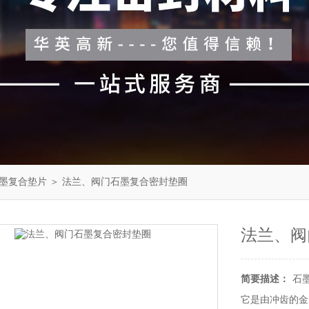
墨复合垫片
＞ 法兰、阀门石墨复合密封垫圈
法兰、阀
简要描述：
石
它是由冲齿的金