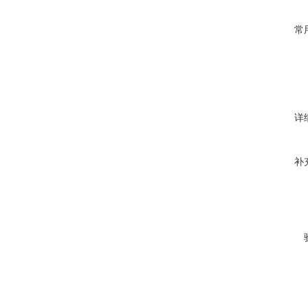
常
详
补