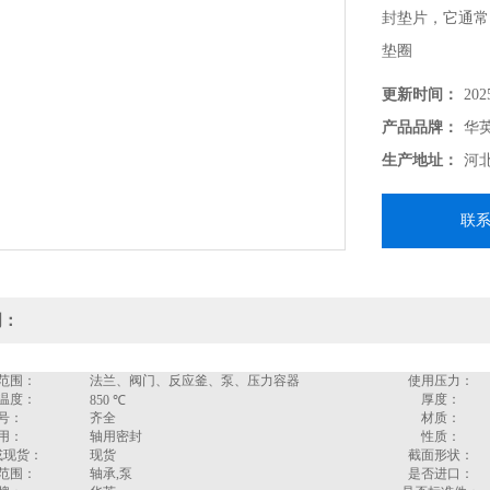
封垫片，它通常
垫圈
更新时间：
202
产品品牌：
华
生产地址：
河
联
明：
范围：
法兰、阀门、反应釜、泵、压力容器
使用压力：
温度：
厚度：
850 ℃
号：
齐全
材质：
用：
轴用密封
性质：
或现货：
现货
截面形状：
范围：
轴承,泵
是否进口：