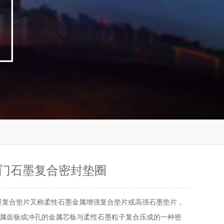
门石墨复合密封垫圈
墨复合垫片又称柔性石墨金属增强复合垫片或高强石墨垫片，
属齿板或冲孔的金属芯板与柔性石墨粒子复合压成的一种密