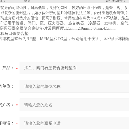
牌：
华英
是否标准件：
有优异的耐腐蚀性，耐高低温，良好的弹性，较好的压缩回强度，是管、阀、泵
切成复杂的密封垫片，如水位计密封垫片冲螺拴孔法兰等。内外圈包覆金属薄片
防止介质对垫片的侵蚀，提高了耐压。常用包边材料为304或316不锈钢。
法
 广泛用于管道、阀门、泵、压力容器、热交换器、冷凝器、发电机、空
强石墨金属复合密封垫片常用厚度:1.5mm,2.0mm,3.0mm,4.5mm.
垫和马口铁复合垫
片
结构型式分为RF型、MFM型和TG型，分别适用于突面、凹凸面和榫
产品：
的单位：
的姓名：
系电话：