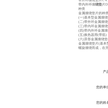
带外环缠绕垫片C 4.
带内外环缠
绕垫
片D 
种类
金属缠绕垫片的种类
(一)基本型金属缠
(二)带外环金属缠
(三)带内环金属缠
(四)带内外环金属
(五)换热器用(带筋)
(六)异形金属缠绕垫
金属缠绕垫片(基本型
螺旋缠绕而成，在
产
您的单
您的姓