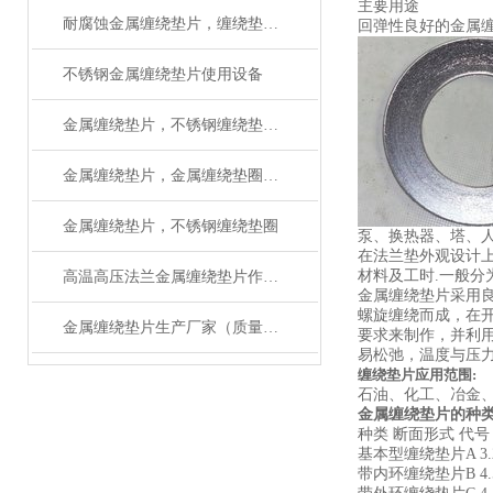
主要用途
耐腐蚀金属缠绕垫片，缠绕垫圈如何使用安装
回弹性良好的金属
不锈钢金属缠绕垫片使用设备
金属缠绕垫片，不锈钢缠绕垫片厂家有检验报告
金属缠绕垫片，金属缠绕垫圈执行标准
金属缠绕垫片，不锈钢缠绕垫圈
泵、换热器、塔、
在法兰垫外观设计上
材料及工时.一般分
高温高压法兰金属缠绕垫片作用与用途
金属缠绕垫片采用良好
螺旋缠绕而成，在
金属缠绕垫片生产厂家（质量可靠）
要求来制作，并利
易松弛，温度与压
缠绕垫片应用范围:
石油、化工、冶金
金属缠绕垫片的种类
种类 断面形式 代号
基本型缠绕垫片A 3.2 
带内环缠绕垫片B 4.