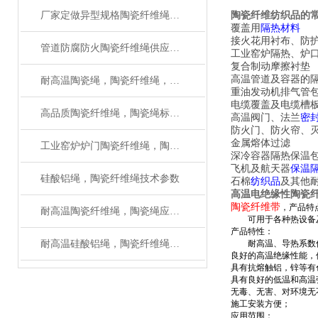
厂家定做异型规格陶瓷纤维绳，陶瓷绳（质量可靠）
陶瓷纤维纺织品的
覆盖用
隔热材料
接火花用衬布、防
管道防腐防火陶瓷纤维绳供应厂家
工业窑炉隔热、炉
复合制动摩擦衬垫
高温管道及容器的
耐高温陶瓷绳，陶瓷纤维绳，陶瓷编织绳生产工艺
重油发动机排气管
电缆覆盖及电缆槽
高品质陶瓷纤维绳，陶瓷绳标准规格型号
高温阀门、法兰
密
防火门、防火帘、
金属熔体过滤
工业窑炉炉门陶瓷纤维绳，陶瓷纤维编绳应用
深冷容器隔热保温
飞机及航天器
保温
硅酸铝绳，陶瓷纤维绳技术参数
石棉
纺织品
及其他
高温电绝缘性陶瓷
陶瓷纤维带
，
产品特
耐高温陶瓷纤维绳，陶瓷绳应用范围
可用于各种热设备及
产品特性：
耐高温硅酸铝绳，陶瓷纤维绳区别在什么地方
耐高温、导热系数低
良好的高温绝缘性能，
具有抗熔触铝，锌等有
具有良好的低温和高温
无毒、无害、对环境无
施工安装方便；
应用范围：