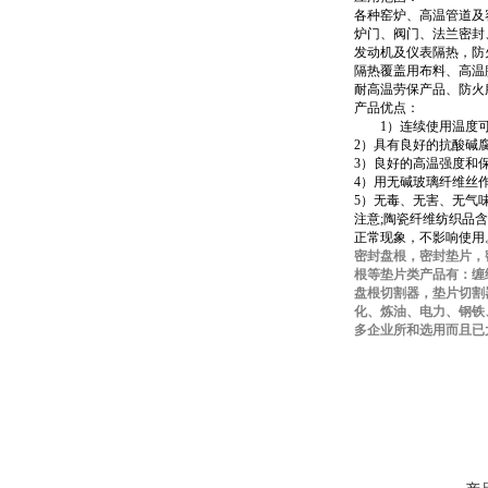
各种窑炉、高温管道及
炉门、阀门、法兰密封
发动机及仪表隔热，防
隔热覆盖用布料、高温
耐高温劳保产品、防火
产品优点：
1）连续使用温度可达1
2）具有良好的抗酸碱
3）良好的高温强度和
4）用无碱玻璃纤维丝
5）无毒、无害、无气
注意;陶瓷纤维纺织品
正常现象，不影响使用
密封盘根，密封垫片，
根等垫片类产品有：缠
盘根切割器，垫片切割
化、炼油、电力、钢铁
多企业所和选用而且已