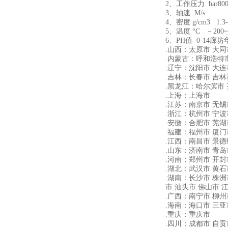
2、工作压力 bar
80
3、轴速 M/s
4、密度 g/cm3
1.3
5、温度 °C
－20
6、PH值 0-14
廊坊
.山西：太原市 大同
.内蒙古：呼和浩特市
.辽宁：沈阳市 大连
.吉林：长春市 吉林
.黑龙江：哈尔滨市 
.上海：上海市
.江苏：南京市 无锡
.浙江：杭州市 宁波
.安徽：合肥市 芜湖
.福建：福州市 厦门
.江西：南昌市 景德
.山东：济南市 青岛
.河南：郑州市 开封
.湖北：武汉市 黄石
.湖南：长沙市 株洲
市 汕头市 佛山市 
.广西：南宁市 柳州
.海南：海口市 三
.重庆：重庆市
.四川：成都市 自贡