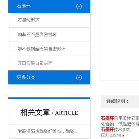
石墨环
石墨坡型环
铜基石石墨自密封环
加不锈钢丝石墨自密封环
开口石墨自密封环
更多分类
详细说明：
相关文章
/ ARTICLE
石墨环
采用柔性石
化合物、低温液体
石墨环
技术参数：
耐高温隔热陶瓷纤维布，陶瓷布使用温度
压力 ≤35MPa