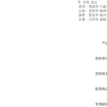
市 甘孜 凉山
.贵州：贵阳市 六盘
.云南：昆明市 曲靖
.陕西：西安市 铜川
.甘肃：兰州市 嘉峪
产
您的单
您的姓
联系电
常用邮