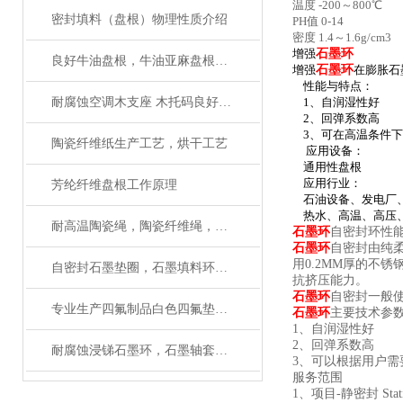
温度 -200～800℃
密封填料（盘根）物理性质介绍
PH值 0-14
密度 1.4～1.6g/cm3
增强
石墨环
良好牛油盘根，牛油亚麻盘根哪里生产河北华英
增强
石墨环
在膨胀石
性能与特点：
耐腐蚀空调木支座 木托码良好防腐性能
1、自润湿性好
2、回弹系数高
3、可在高温条件
陶瓷纤维纸生产工艺，烘干工艺
应用设备：
通用性盘根
应用行业：
芳纶纤维盘根工作原理
石油设备、发电厂、
热水、高温、高压、
耐高温陶瓷绳，陶瓷纤维绳，陶瓷编织绳生产工艺
石墨环
自密封环性
石墨环
自密封由纯
用0.2MM厚的不
自密封石墨垫圈，石墨填料环作用与用途
抗挤压能力。
石墨环
自密封一般
专业生产四氟制品白色四氟垫，黑色四氟垫圈厂家
石墨环
主要技术参
1、自润湿性好
2、回弹系数高
耐腐蚀浸锑石墨环，石墨轴套生产厂家
3、可以根据用户需
服务范围
1、项目-
静密封 Stat