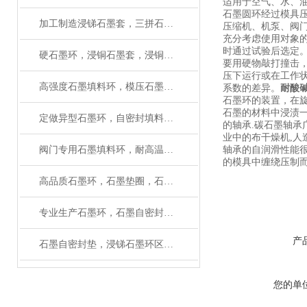
适用于空气、水、
石墨圆环经过模具
加工制造浸锑石墨套，三拼石墨环厂家（质量保证）
压缩机、机泵、阀
充分考虑使用对象
时通过试验后选定
硬石墨环，浸铜石墨套，浸铜石墨管生产厂家
要用硬物敲打撞击
压下运行或在工作
高强度石墨填料环，模压石墨环应用
系数的差异。
耐酸
石墨环的装置，在
石墨的材料中浸渍
定做异型石墨环，自密封填料环厂家（质量保障）
的轴承.碳石墨轴承
业中的布干燥机,人
阀门专用石墨填料环，耐高温柔性石墨环使用温度
轴承的自润滑性能
的模具中缠绕压制
高品质石墨环，石墨垫圈，石墨填料环厂家
专业生产石墨环，石墨自密封环厂家有大量磨具
产
石墨自密封垫，浸锑石墨环区别在哪里
您的单