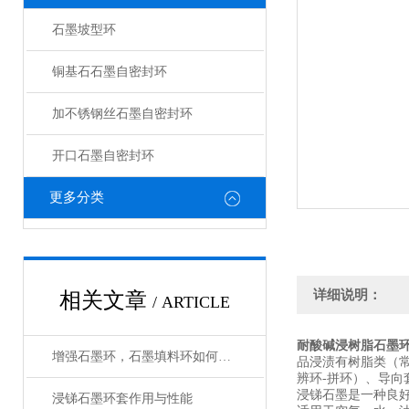
石墨坡型环
铜基石石墨自密封环
加不锈钢丝石墨自密封环
开口石墨自密封环
更多分类
详细说明：
相关文章
/ ARTICLE
耐酸碱浸树脂石墨
增强石墨环，石墨填料环如何使用
品浸渍有树脂类（
辨环-拼环）、导
浸锑石墨是一种良好的
浸锑石墨环套作用与性能