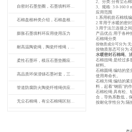
2、分类:分有尘石
自密封石墨垫圈，石墨填料环作用与用途
3、规格: 3.0-160
应用范围
1.系用机纺石棉线
石棉盘根种类介绍，石棉盘根性能作用
2.常用于水暖的密
3.用于法兰连接之
膨胀石墨填料环应用使用压力
产品优点:用于各
石棉绳分类
按物质成分可分为:
耐高温陶瓷绳，陶瓷纤维绳，陶瓷编织绳生产工艺
按物质形态可分为
水暖密封石棉绳、
石棉扭绳:是经过
柔性石墨环，模压石墨垫圈应用范围
材料。
石棉圆绳:编结的
高品质环保浸锑石墨衬套，三拼环制造厂家
使用寿命长。
石棉方绳:编结的
料，起着“钢筋”的
管道防腐防火陶瓷纤维绳供应厂家
石棉松绳:具有松
合，导热系数低，
无尘石棉绳，有尘石棉绳区别，使用方法
按耐化学性分为:隔
产