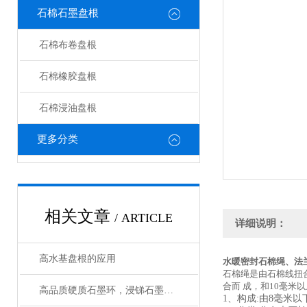
石棉石墨盘根
石棉布卷盘根
石棉橡胶盘根
石棉浸油盘根
更多分类
相关文章
/ ARTICLE
详细说明：
高水基盘根的应用
水暖密封石棉绳、法
石棉绳是由石棉线扭
合而 成，和10毫
高品质硬质石墨环，浸锑石墨轴套技术参数
1、构成:由8毫米