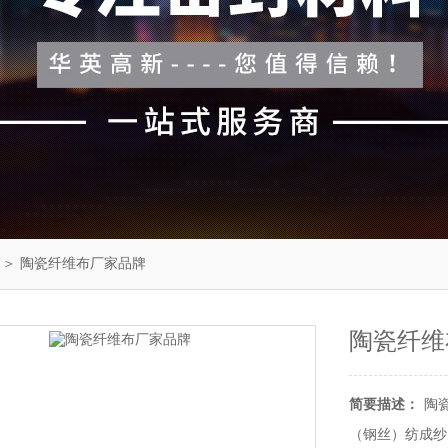
＞ 陶瓷纤维布厂家品牌
陶瓷纤维
简要描述：
陶
（钢丝）纺成纱