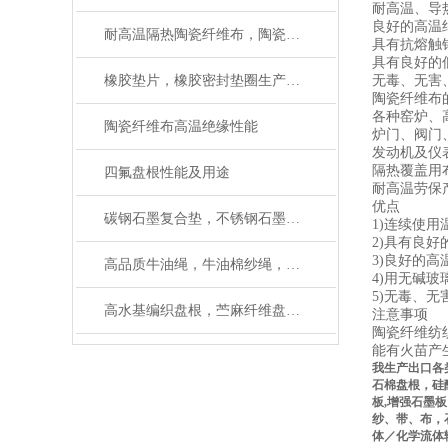
耐高温、导
良好的高温
耐高温隔热陶瓷纤维布，陶瓷布使用温度
具有抗熔触
具有良好的
橡胶垫片，橡胶密封垫圈生产厂家（质量保证）
无毒、无害
陶瓷纤维布
各种窑炉、
陶瓷纤维布高温绝缘性能
炉门、阀门
发动机及仪
隔热覆盖用
四氟盘根性能及用途
耐高温劳保
优点
碳钢石墨复合垫，不锈钢石墨复合垫圈材质有什么区别
1)连续使用
2)具有良
3)良好的高
高品质牛油绳，牛油棉纱绳，规格齐全有现货
4)用无碱
5)无毒、无
高水基编织盘根，苎麻纤维盘根如何使用
注意事项
陶瓷纤维纺
能有火苗产
我生产出口各
石棉盘根，硅
板
,
增强石墨板
纱、带、布，
体／化学流体