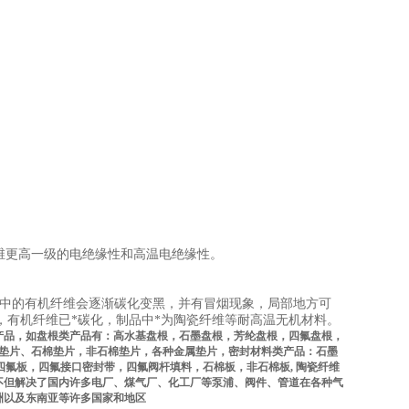
维更高一级的电绝缘性和高温电绝缘性。
品中的有机纤维会逐渐碳化变黑，并有冒烟现象，局部地方可
有机纤维已*碳化，制品中*为陶瓷纤维等耐高温无机材料。
产品，如盘根类产品有：高水基盘根，石墨盘根，芳纶盘根，四氟盘根，
垫片、石棉垫片，非石棉垫片，各种金属垫片，密封材料类产品：石墨
四氟板，四氟接口密封带，四氟阀杆填料，石棉板，非石棉板
,
陶瓷纤维
不但解决了国内许多电厂、煤气厂、化工厂等泵浦、阀件、管道在各种气
洲以及东南亚等许多国家和地区