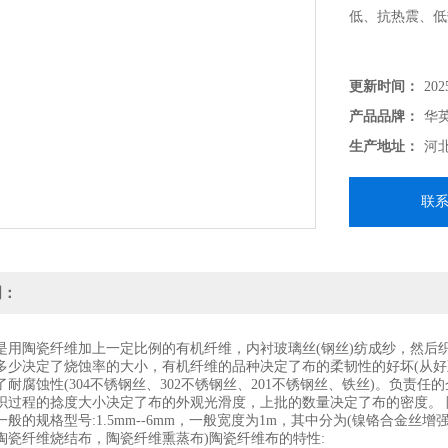
低、抗热震、低
更新时间：
202
产品品牌：
华
生产地址：
河
联
明：
是用陶瓷纤维加上一定比例的有机纤维，内衬玻璃丝(钢丝)纺成纱，然后
多少决定了烧蚀率的大小，有机纤维的品种决定了布的柔韧性的好坏(从好
耐腐蚀性(304不锈钢丝、302不锈钢丝、201不锈钢丝、铁丝)。负责
织过程的捻度大小决定了布的外观光滑度，上批的数量决定了布的密度。
一般的规格型号:1.5mm--6mm，一般宽度为1m，其中分为(镍铬合金
陶瓷纤维烧结布，陶瓷纤维熏蒸布)陶瓷纤维布的特性: