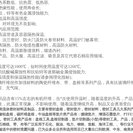
热系数低、抗热震、低热容;
绝缘性能，使用寿命长;
铝，锌等有色金属浸蚀能力;
低温和高温强度;
、对环境无不良影响;
的应用范围:
高温管道及容器隔热保温;
、法兰密封、防火门及防火卷帘材料、高温炉门敏幕帘;
表隔热，防火电缆包覆材料，高温防火材料;
布料、高温膨胀缝填料，烟道内衬;
产品、防火服、高温过滤、吸音及其它代替石棉应用领域。
温度可达1000℃，短时间使用温度可达1260℃;
好的抗酸碱腐蚀性和抗铝锌等迷熔融金属侵蚀能力;
温强度和保温隔热性能(请参阅理化指标);
玻璃纤维丝作加强材料的陶瓷纤维布、带、盘根等系列产品，具有比玻璃纤
害、无气味。
织品含有15%左右的有机纤维，当*次使用升温时，随着温度的升高，产
生，此属正常现象，不影响使用。随着温度继续升高，制品又会逐渐变白，
类流体密封材料及制品，主要有密封盘根，密封垫片，密封材料，密封工具几大系列
酸铝盘根，碳纤维盘根，牛油盘根等垫片类产品有：缠绕垫片、增强石墨垫片、
PTFE
。密封工具类产品有：盘根工具
,
盘根切割器，垫片切割器
(
小型
)
等密封工具。产品，
石棉线、带、布等广泛应用于石化、炼油、电力、钢铁、造船、海洋工程、、等行业
输送中的密封泄露问题，已为众多企业所和选用而且已大量出口到欧洲、中东、南美