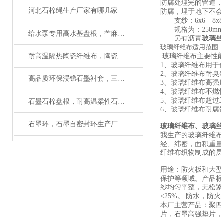
防腐处理完的管道
河北石棉绳生产厂家有哪几家
防腐，埋于地下不
支纱：6x6 8x8 1
规格为：250mm 5
给水泵专用高水基盘根，苎麻盘根使用温度
另有沥青
玻璃
玻璃纤维布适用范围，
耐高温隔热陶瓷纤维布，陶瓷布使用温度
玻璃纤维布主要性能
1、玻璃纤维布用于低
2、玻璃纤维布耐臭
高品质环保浸锑石墨衬套，三拼环制造厂家
3、玻璃纤维布高
4、玻璃纤维布不燃
5、玻璃纤维布超
石墨石棉盘根，耐高温柔性石墨盘根如何使用
6、玻璃纤维布耐腐
石墨环，石墨自密封环生产厂家有大量磨具
玻璃纤维布、玻璃
我生产的玻璃纤维布
经、纬密，面积重量
纤维布织物制成的
用途：防火板和大
保护等领域。产品标准
纱均匀平整，无松紧，
<25%。 防水，
本厂主营产品：聚
片，石墨高强垫片