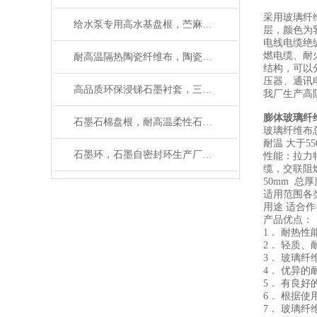
采用玻璃纤
给水泵专用高水基盘根，苎麻盘根使用温度
层，颜色为
电线电缆绝
燃电缆、耐
耐高温隔热陶瓷纤维布，陶瓷布使用温度
结构，可以
压器、通讯
高品质环保浸锑石墨衬套，三拼环制造厂家
我厂生产高
膨体玻璃纤
石墨石棉盘根，耐高温柔性石墨盘根如何使用
玻璃纤维布总厚
耐温 大于5
石墨环，石墨自密封环生产厂家有大量磨具
性能：拉力
缆，交联阻
50mm 总厚
适用范围各
用途 适合
产品优点：
1． 耐热性
2． 轻质
3． 玻璃
4． 优异的
5． 有良好
6． 根据
7． 玻璃