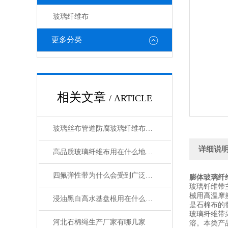
玻璃纤维布
更多分类
相关文章
/ ARTICLE
玻璃丝布管道防腐玻璃纤维布规格型号齐全
详细说
高品质玻璃纤维布用在什么地方合适
四氟弹性带为什么会受到广泛的欢迎呢
膨体玻璃纤
玻璃钎维带
械用高温摩
浸油黑白高水基盘根用在什么机械上好
是石棉布的
玻璃纤维带
河北石棉绳生产厂家有哪几家
溶。本类产