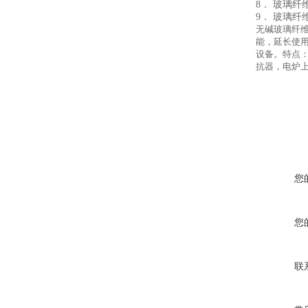
8． 玻璃
9． 玻璃
无碱玻璃纤
能，延长使
设备。特点
抗器，电炉
您
您
联