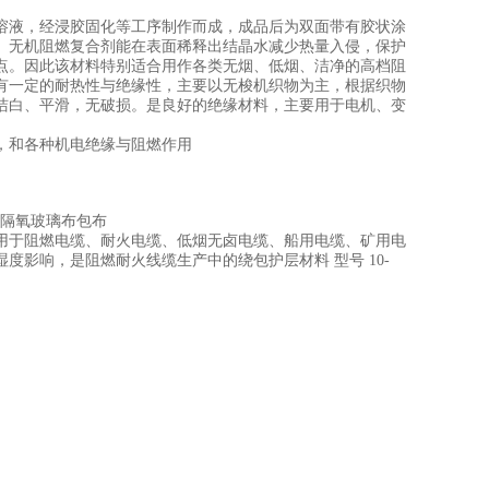
溶液，经浸胶固化等工序制作而成，成品后为双面带有胶状涂
。无机阻燃复合剂能在表面稀释出结晶水减少热量入侵，保护
点。因此该材料特别适合用作各类无烟、低烟、洁净的高档阻
有一定的耐热性与绝缘性，主要以无梭机织物为主，根据织物
洁白、平滑，无破损。是良好的绝缘材料，主要用于电机、变
，和各种机电绝缘与阻燃作用
隔火隔氧玻璃布包布
用于阻燃电缆、耐火电缆、低烟无卤电缆、船用电缆、矿用电
影响，是阻燃耐火线缆生产中的绕包护层材料 型号 10-