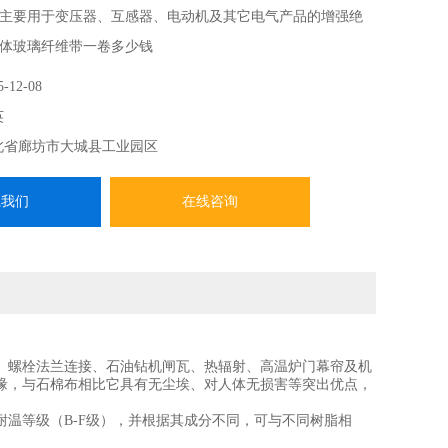
主要用于变压器、互感器、电动机及其它电气产品的增强绝
体玻璃纤维带一卷多少钱
5-12-08
英
北省廊坊市大城县工业园区
系我们
在线咨询
、螺栓法兰连接、石油钻机闸瓦、热辐射、高温炉门幕帘及机
缘，与石棉布相比它具有无尘埃、对人体无损害等突出优点，
温等级（B-F级），并根据其成分不同，可与不同树脂相
。