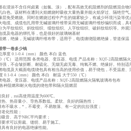
维在浸涂不含任何卤素（如氯、溴），配有高效无机阻燃剂的阻燃混合物
乳白色。该材料在遭到火焰燃烧时吸收大量热量并能火焰穿过、隔绝空气
缘层免受燃烧。同时在燃烧过程中产生的烟雾较少，有减少环境污染等优
火电缆、成缆包扎用带无碱玻璃纤维带采用无碱玻璃纤维纱编织而成，具
分为平纹组织、斜纹组织、缎纹组织、人字纹组织、破斜纹组织等。外观
电缆及电器的绑扎等，也是很好的玻璃钢基材
阻燃，绝缘，无碱玻璃纤维布带，适用于，电缆缠绕阻燃绝缘，管道保温
维带一卷多少钱
度 0.1-0.4（mm） 颜色 本白 蓝色
50（℃） 适用范围 各类电器、变压器、电缆 产品名称：XQT-2高阻燃
特强，不会皱折断、耐硫化、无烟无卤无毒、纯氧不燃、绝缘好。特别适
燃电缆及大截面电缆绕包具有相当高的使用价值，易于绕包，不受温差、湿度
度 0.1-0.4（mm） 颜色 本白 耐温 大于550（℃）
类电器、变压器、电缆产品名称：XQT-2高阻燃隔火隔氧玻璃布包布
作各种阻燃和耐火电缆的绕包带和隔火阻燃层
能良好，zui高使用温度为600℃。
、耐热、热容量小、导热系数低。柔软、良好的隔热性；
纤维布不吸水，*，不霉变、不易散落、有一定的抗拉强度；
耐老化性能；
的吸音、高于NRC平均要求；
使用要求可以剪裁、缝纫、易于施工。
纤维具有良好的电器绝缘性能。