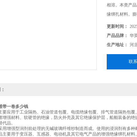
相溶。本类产品
缘绑扎材料。膨
更新时间：
202
产品品牌：
华
生产地址：
河
联
明：
维带一卷多少钱
主要应用于工业隔热、石油管道包覆、电缆绝缘包覆、排气管道隔热包覆
擦增强材料、软硬管的绝缘，防火外壳及其它绝缘保护层，船舶装备的绝
替代品。
采用增强型润剂前处理的无碱玻璃纤维纱制造而成。使用的浸润剂有多种耐
品主要用于变压器、互感器、电动机及其它电气产品的增强绝缘绑扎材料