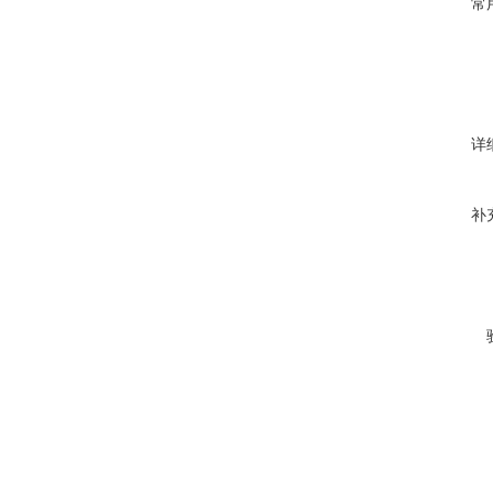
常
详
补