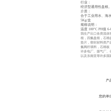
行业：
经济型通用性盘根
介质：
合于工
5Kg/盒
规格说明：
温度 100°C PH值 6-
我生产出口各类流体
根，四氟盘根，石棉
垫片，密封材料类产
氟阀杆填料，石棉板
许多电厂、煤气厂、
以及东南亚等许多国
产
您的单