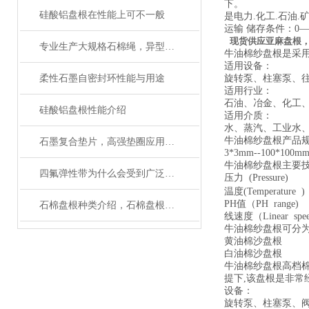
下。
硅酸铝盘根在性能上可不一般
是电力.化工.石油.矿
运输 储存条件：0
现货供应亚麻盘根
专业生产大规格石棉绳，异型规格石棉绳厂家
牛油棉纱盘根是采用
适用设备：
柔性石墨自密封环性能与用途
旋转泵、柱塞泵、
适用行业：
石油、冶金、化工
硅酸铝盘根性能介绍
适用介质：
水、蒸汽、工业水
牛油棉纱盘根产品
石墨复合垫片，高强垫圈应用设备
3*3mm--100
牛油棉纱盘根主要
四氟弹性带为什么会受到广泛的欢迎呢
压力 (Pressure
温度(Temperatu
PH值（PH ran
石棉盘根种类介绍，石棉盘根性能作用
线速度（Linear spe
牛油棉纱盘根可分
黄油棉沙盘根
白油棉沙盘根
牛油棉纱盘根高档棉
提下,该盘根是非常
设备：
旋转泵、柱塞泵、