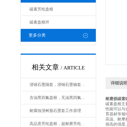
碳素芳纶盘根
碳素盘根环
更多分类
相关文章
/ ARTICLE
详细说
浸锑石墨隔套，浸铜石墨轴套，浸铜石墨管应用性能
含油黑四氟盘根，无油黑四氟盘根如何选用
耐磨损碳素
碳素盘根主
性能可以与
耐腐蚀浸树脂石墨套工作原理
育器材等领
高温、耐摩
高品质芳纶盘根，超耐磨芳纶纤维盘根性能介绍
很高的强度