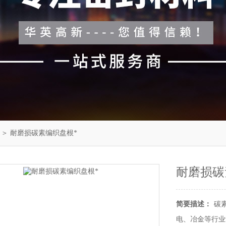
＞ 耐磨损碳素编织盘根*
耐磨损碳
简要描述：
碳
电、冶金等行业