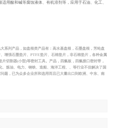
根适用酸和碱等腐蚀液体、有机溶剂等，应用于石油、化工、
几大系列产品，如盘根类产品有：高水基盘根，石墨盘根，芳纶盘
片、增强石墨垫片、
PTFE
垫片、石棉垫片，非石棉垫片，各种金属
垫片切割器
(
小型
)
等密封工具。产品，四氟板，四氟接口密封带，
化、炼油、电力、钢铁、造船、海洋工程、、等行业不但解决了国
露问题，已为众多企业所和选用而且已大量出口到欧洲、中东、南