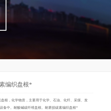
素编织盘根*
素盘根，化学物质，主要用于化学、石油、化纤、采煤、发
设备中。耐酸碱碳纤维盘根。耐磨损碳素编织盘根*