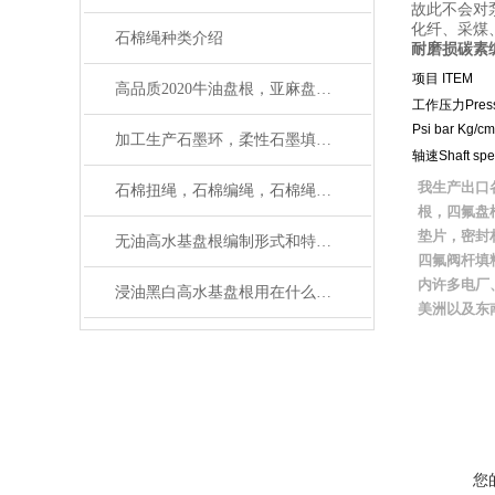
故此不会对
化纤、采煤
石棉绳种类介绍
耐磨损碳素
项目 ITEM
高品质2020牛油盘根，亚麻盘根*
工作压力Press
Psi bar Kg/c
加工生产石墨环，柔性石墨填料环厂家质量保证
轴速Shaft spe
我生产出口
石棉扭绳，石棉编绳，石棉绳使用范围
根，四氟盘
垫片，密封
无油高水基盘根编制形式和特点介绍
四氟阀杆填
内许多电厂
浸油黑白高水基盘根用在什么机械上好
美洲以及东
您