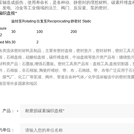
泵轴造成损伤，使用寿命长，是各种动、静密封的理想材料。碳素纤维盘
、发电、冶金等工业领域的法兰、阀门、反应釜、泵的密封。
编织盘根*
旋转泵Rotating
往复泵Reciprocating
静密封 Static
ure
30
100
200
m2
ed M/s
30
2
各类流体密封材料及制品，主要有密封盘根，密封垫片，密封材料，密封工具
根，石棉盘根，硅酸铝盘根，碳纤维盘根，牛油盘根等垫片类产品有：缠绕垫
材料类产品：石墨板
,
增强石墨板。密封工具类产品有：盘根工具
,
盘根切割器，
料，石棉板，非石棉板
,
陶瓷纤维纱、带、布，石棉线、带、布等广泛应用于石
、煤气厂、化工厂等泵浦、阀件、管道在各种气体／化学流体输送中的密封泄
南亚等许多国家和地区
产品：
的单位：