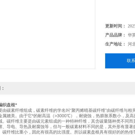
更新时间：
202
产品品牌：
华
生产地址：
河
联
明：
编织盘根*
要由碳素纤维组成，碳素纤维的学名叫“聚丙烯晴基碳纤维”由碳纤维与相
金属媲美。由于它*的耐高温（>3000℃），耐烧蚀，热膨胀系数小，及
域。碳纤维主要是由碳元素组成的一种特种纤维，其含碳量随种类不同而异
擦、导电、导热及耐腐蚀等，但与一般碳素材料不同的是，其外形有显著
。碳纤维比重小，因此有很高的比强度。所以碳素盘根具有很好的的热传