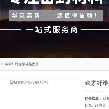
＞ 碳素纤维盘根规格型号
碳素纤维
简要描述：
碳
用动、静密封，