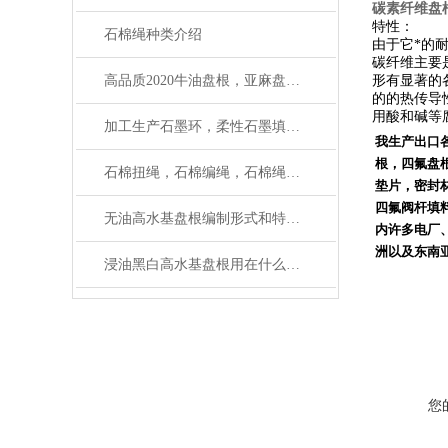
碳素纤维盘
特性：
石棉绳种类介绍
由于它*的
碳纤维主要
高品质2020牛油盘根，亚麻盘根*
形有显著的
的的热传导
用酸和碱等
加工生产石墨环，柔性石墨填料环厂家质量保证
我生产出口
根，四氟盘
石棉扭绳，石棉编绳，石棉绳使用范围
垫片，密封
四氟阀杆填
无油高水基盘根编制形式和特点介绍
内许多电厂
洲以及东南
浸油黑白高水基盘根用在什么机械上好
您