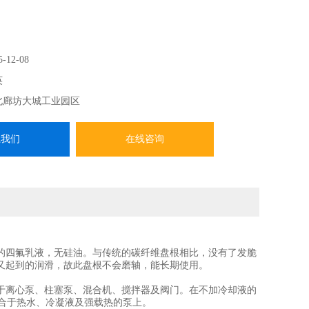
5-12-08
英
北廊坊大城工业园区
系我们
在线咨询
的四氟乳液，无硅油。与传统的碳纤维盘根相比，没有了发脆
又起到的润滑，故此盘根不会磨轴，能长期使用。
于离心泵、柱塞泵、混合机、搅拌器及阀门。在不加冷却液的
其适合于热水、冷凝液及强载热的泵上。