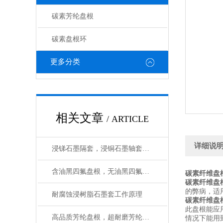
碳素芳纶盘根
碳素盘根环
更多分类
相关文章
/ ARTICLE
详细说
浸锑石墨隔套，浸铜石墨轴套，浸铜石墨管应用性能
含油黑四氟盘根，无油黑四氟盘根如何选用
碳素纤维盘
碳素纤维盘
的弊病，适
耐腐蚀浸树脂石墨套工作原理
碳素纤维盘
此盘根能应
高品质芳纶盘根，超耐磨芳纶纤维盘根性能介绍
情况下能用