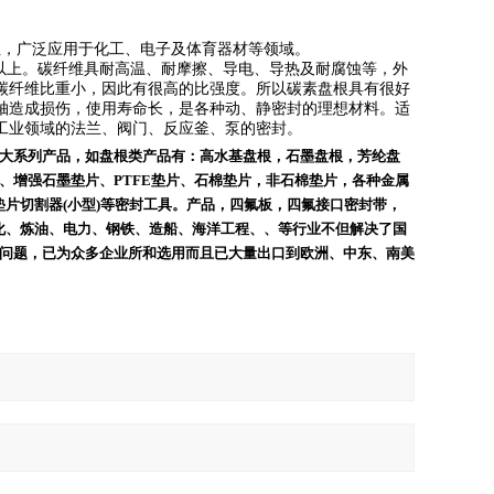
性，广泛应用于化工、电子及体育器材等领域。
以上。碳纤维具耐高温、耐摩擦、导电、导热及耐腐蚀等，外
碳纤维比重小，因此有很高的比强度。所以碳素盘根具有很好
轴造成损伤，使用寿命长，是各种动、静密封的理想材料。适
工业领域的法兰、阀门、反应釜、泵的密封。
大系列产品，如盘根类产品有：高水基盘根，石墨盘根，芳纶盘
、增强石墨垫片、
PTFE
垫片、石棉垫片，非石棉垫片，各种金属
垫片切割器
(
小型
)
等密封工具。产品，四氟板，四氟接口密封带，
化、炼油、电力、钢铁、造船、海洋工程、、等行业不但解决了国
问题，已为众多企业所和选用而且已大量出口到欧洲、中东、南美