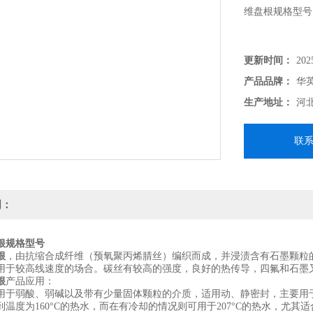
维盘根规格型号
更新时间：
202
产品品牌：
华
生产地址：
河
联
明：
根规格型号
根
，由抗缩合成纤维（预氧聚丙烯腈丝）编织而成，并浸渍含有石墨颗粒
用于较高线速度的场合。碳丝有较高的强度，良好的热传导，四氟和石墨
根
产品应用：
用于弱酸、弱碱以及带有少量固体颗粒的介质，适用动、静密封，主要用
到温度为160°C的热水，而在有冷却的情况则可用于207°C的热水，尤