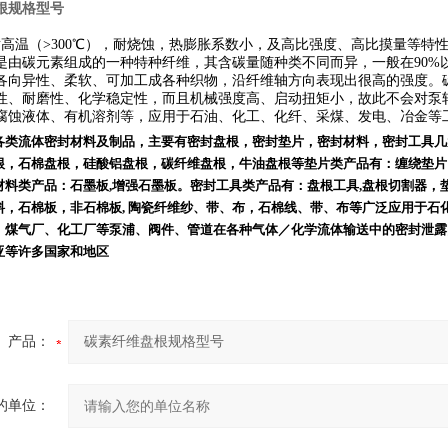
根规格型号
耐高温（>300℃），耐烧蚀，热膨胀系数小，及高比强度、高比摸量等特
是由碳元素组成的一种特种纤维，其含碳量随种类不同而异，一般在90%
各向异性、柔软、可加工成各种织物，沿纤维轴方向表现出很高的强度。
性、耐磨性、化学稳定性，而且机械强度高、启动扭矩小，故此不会对泵
腐蚀液体、有机溶剂等，应用于石油、化工、化纤、采煤、发电、冶金等
各类流体密封材料及制品，主要有密封盘根，密封垫片，密封材料，密封工具几
根，石棉盘根，硅酸铝盘根，碳纤维盘根，牛油盘根等垫片类产品有：缠绕垫片
材料类产品：石墨板
,
增强石墨板。密封工具类产品有：盘根工具
,
盘根切割器，
料，石棉板，非石棉板
,
陶瓷纤维纱、带、布，石棉线、带、布等广泛应用于石
、煤气厂、化工厂等泵浦、阀件、管道在各种气体／化学流体输送中的密封泄露
亚等许多国家和地区
产品：
的单位：