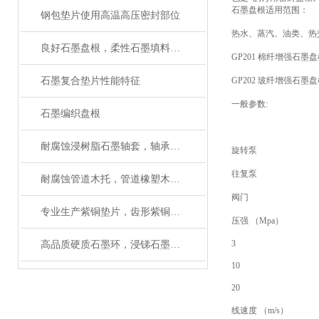
石墨盘根适用范围：
钢包垫片使用高温高压密封部位
热水、蒸汽、油类、热
良好石墨盘根，柔性石墨填料盘根河北生产厂家
GP201 棉纤增强石墨
石墨复合垫片性能特征
GP202 玻纤增强石墨
一般参数:
石墨编织盘根
耐腐蚀浸树脂石墨轴套，轴承性能及用途
旋转泵
往复泵
耐腐蚀管道木托，管道橡塑木托*
阀门
专业生产紫铜垫片，齿形紫铜垫片，退火紫铜垫厂家
压强 （Mpa）
3
高品质硬质石墨环，浸锑石墨轴套技术参数
10
20
线速度 （m/s）