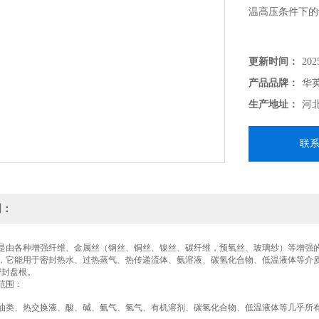
温高压条件下的
更新时间：
202
产品品牌：
华
生产地址：
河
联
明：
是由各种增强纤维、金属丝（钢丝、铜丝、镍丝、碳纤维，预氧丝、玻璃纱）等增强
，它能用于密封热水、过热蒸气、热传递流体、氨溶液、碳氢化合物、低温液体等介质
密封盘根。
范围：
油类、热交换液、酸、碱、氨气、氢气、有机溶剂、碳氢化合物、低温液体等几乎所