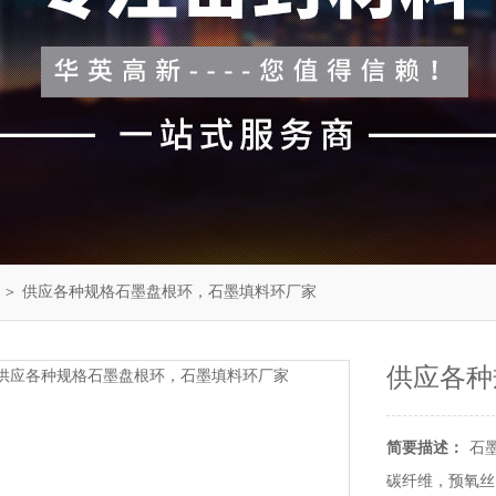
＞ 供应各种规格石墨盘根环，石墨填料环厂家
供应各种
简要描述：
石
碳纤维，预氧丝