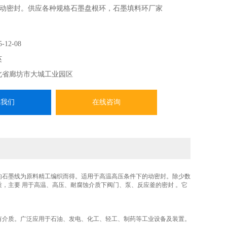
动密封。供应各种规格石墨盘根环，石墨填料环厂家
5-12-08
英
北省廊坊市大城工业园区
系我们
在线咨询
的石墨线为原料精工编织而得。适用于高温高压条件下的动密封。除少数
，主要 用于高温、高压、耐腐蚀介质下阀门、泵、反应釜的密封 。它
有介质。广泛应用于石油、发电、化工、轻工、制药等工业设备及装置。