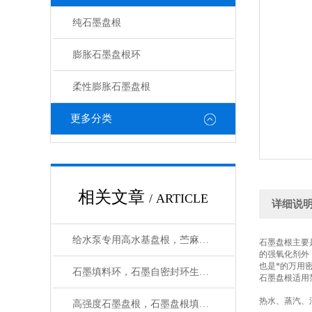
纯石墨盘根
膨胀石墨盘根环
柔性膨胀石墨盘根
更多分类
相关文章
/ ARTICLE
详细说
给水泵专用高水基盘根，苎麻盘根使用温度
石墨盘根主要
的强氧化剂外
也是*的万用
石墨填料环，石墨自密封环生产厂家有大量磨具
石墨盘根适用
热水、蒸汽、
高强度石墨盘根，石墨盘根填料环供应商