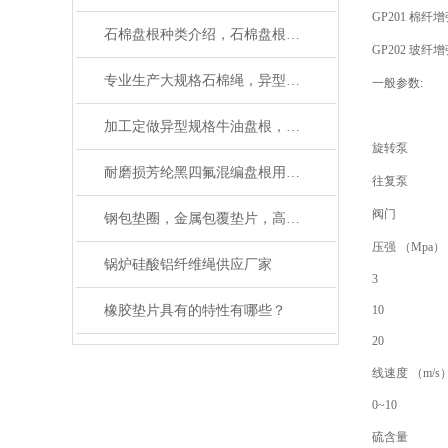
GP201 棉纤
石棉盘根种类介绍，石棉盘根性能作用
GP202 玻纤
专业生产大规格石棉绳，异型规格石棉绳厂家
一般参数:
加工定做异型规格牛油盘根，亚麻盘根生产厂家
旋转泵
耐磨损芳纶黑四氟混编盘根用途与作用
往复泵
阀门
钢包垫圈，金属包覆垫片，高强垫片应用性能
压强 （Mpa）
锅炉硅酸铝纤维绳供应厂家
3
橡胶垫片具有的特性有哪些？
10
20
线速度 （m/s
0~10
硫含量