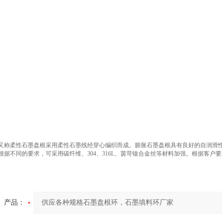
又称柔性石墨盘根采用柔性石墨线经穿心编织而成。膨胀石墨盘根具有良好的自润滑
根据不同的要求，可采用碳纤维、304、316L、茵苛镍合金丝等材料加强。根据客
产品：