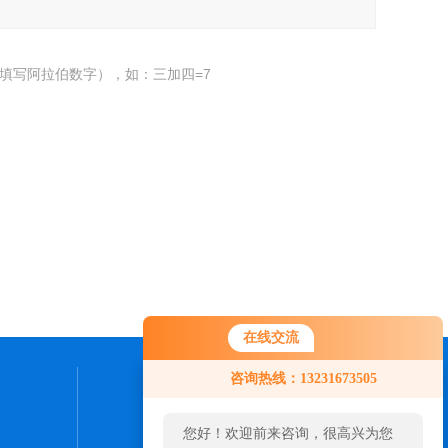
填写阿拉伯数字），如：三加四=7
在线交流
您好！欢迎前来咨询，很高兴为您
咨询热线：13231673505
服务，请问您要咨询什么问题呢？
联系我们
您好，看您停留很久了，是否找到
24小时热线：