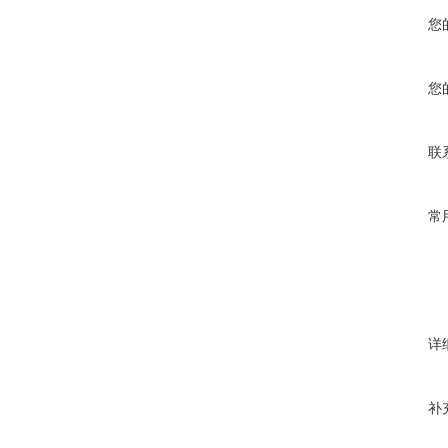
您
您
联
常
详
补