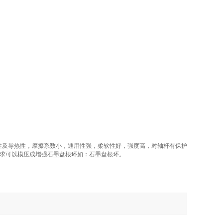
性及导热性，摩擦系数小，通用性强，柔软性好，强度高，对轴杆有保护
户要求可以模压成增强石墨盘根环如：石墨盘根环。