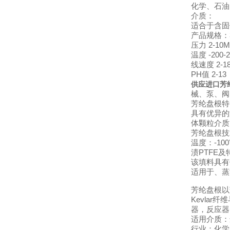
化学、石油
介质：
适合于含固
产品规格：3
压力 2-10
温度 -200-
线速度 2-1
PH值 2-13
供应进口芳
械、泵、
芳纶盘根特
具有优异的
体颗粒介
芳纶盘根
温度：-10
渍PTFE
该填料具有
适用于、蒸
芳纶盘根以
Kevla
器，反应器
适用介质：
行业：化学