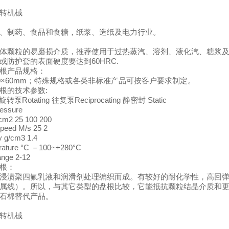
转机械
、制药、食品和食糖，纸浆、造纸及电力行业。
体颗粒的易磨损介质，推荐使用于过热蒸汽、溶剂、液化汽、糖浆
或防护套的表面硬度要达到60HRC.
根产品规格：
--60×60mm；特殊规格或各类非标准产品可按客户要求制定。
根的技术参数:
旋转泵Rotating 往复泵Reciprocating 静密封 Static
ssure
/cm2 25 100 200
peed M/s 25 2
 g/cm3 1.4
ature °C －100~+280°C
nge 2-12
根：
浸渍聚四氟乳液和润滑剂处理编织而成。有较好的耐化学性，高回弹
属线）。所以，与其它类型的盘根比较，它能抵抗颗粒结晶介质和更
石棉替代产品。
转机械