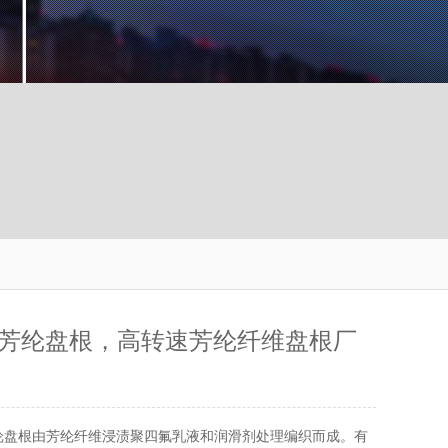
芳纶盘根，高转速芳纶纤维盘根厂
纶盘根由芳纶纤维浸渍聚四氟乳液和润滑剂处理编织而成。有