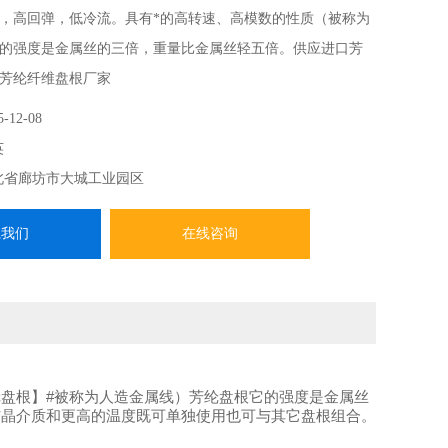
，高回弹，低冷流。具有*的高转速、高模数的性质（被称为
的强度是金属丝的三倍，重量比金属丝轻五倍。供应进口芳
芳纶纤维盘根厂家
5-12-08
英
北省廊坊市大城工业园区
系我们
在线咨询
盘根】#被称为人造金属线）芳纶盘根它的强度是金属丝
结晶介质和更高的温度既可单独使用也可与其它盘根组合。