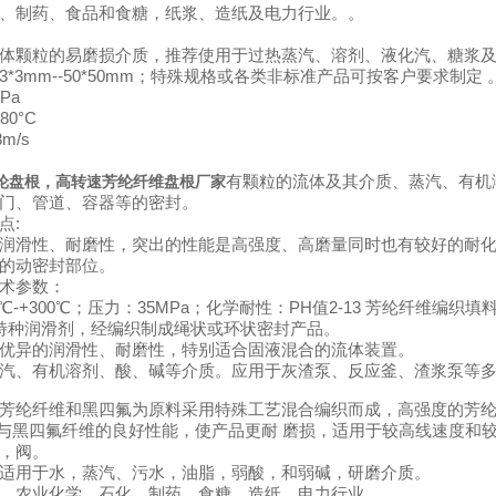
、制药、食品和食糖，纸浆、造纸及电力行业。。
体颗粒的易磨损介质，推荐使用于过热蒸汽、溶剂、液化汽、糖浆
*3mm--50*50mm；特殊规格或各类非标准产品可按客户要求制定 
MPa
280°C
8m/s
有颗粒的流体及其介质、蒸汽、有机
纶盘根，高转速芳纶纤维盘根厂家
阀门、管道、容器等的密封。
点:
润滑性、耐磨性，突出的性能是高强度、高磨量同时也有较好的耐
质的动密封部位。
技术参数：
0℃-+300℃；压力：35MPa；化学耐性：PH值2-13 芳纶纤维
及特种润滑剂，经编织制成绳状或环状密封产品。
优异的润滑性、耐磨性，特别适合固液混合的流体装置。
汽、有机溶剂、酸、碱等介质。应用于灰渣泵、反应釜、渣浆泵等
芳纶纤维和黑四氟为原料采用特殊工艺混合编织而成，高强度的芳
r纤维与黑四氟纤维的良好性能，使产品更耐 磨损，适用于较高线速度
，阀。
适用于水，蒸汽、污水，油脂，弱酸，和弱碱，研磨介质。
、农业化学、石化、制药、食糖、造纸、电力行业。