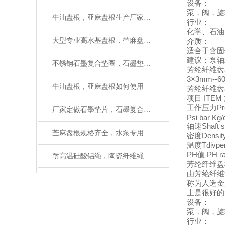
设备：
泵，阀，旋
牛油盘根，亚麻盘根生产厂家有大量现货
行业：
化学、石油
大型专业高水基盘根，苎麻盘根厂家（质量可靠）
介质：
适合于含固
建议：泵轴
不锈钢石墨复合垫圈，石墨垫如何安装
芳纶纤维盘
3×3mm
牛油盘根，亚麻盘根如何使用
芳纶纤维盘
项目 ITEM 
工作压力Pre
厂家定做石墨垫片，石墨复合垫片规格齐全
Psi bar Kg
轴速Shaft s
苎麻盘根规格齐全，水泵专用苎麻盘根垫
密度Density
温度Tdivper
PH值 PH ra
耐高温硅酸铝绳，陶瓷纤维绳区别在什么地方
芳纶纤维盘
由芳纶纤维
称为人造金
上是很好的
设备：
泵，阀，旋
行业：