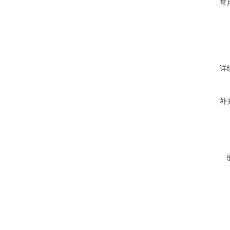
常
详
补