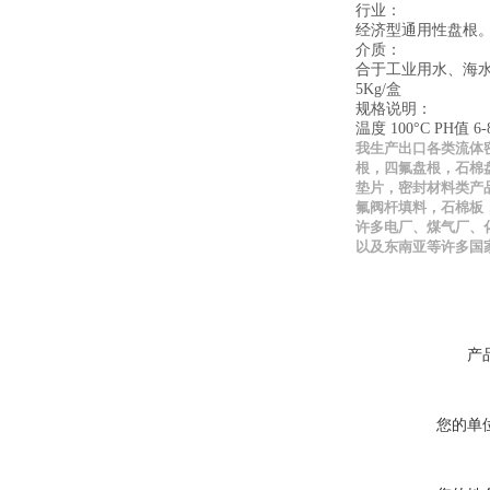
行业：
经济型通用性盘根
介质：
合于工
5Kg/盒
规格说明：
温度 100°C PH值 6-
我生产出口各类流体
根，四氟盘根，石棉
垫片，密封材料类产
氟阀杆填料，石棉板
许多电厂、煤气厂、
以及东南亚等许多国
产
您的单