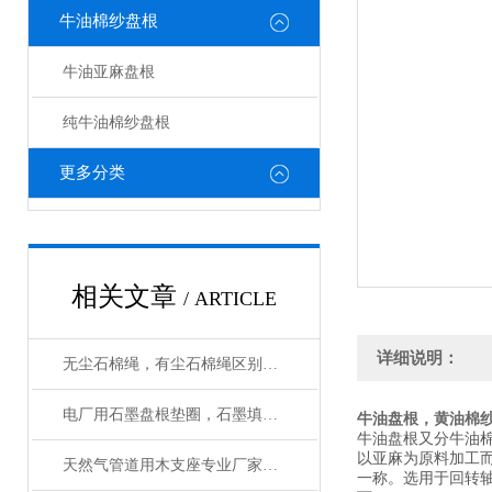
牛油棉纱盘根
牛油亚麻盘根
纯牛油棉纱盘根
更多分类
相关文章
/ ARTICLE
详细说明：
无尘石棉绳，有尘石棉绳区别，使用方法
电厂用石墨盘根垫圈，石墨填料环执行标准
牛油盘根，黄油棉
牛油盘根又分牛油
以亚麻为原料加工
天然气管道用木支座专业厂家应用
一称。选用于回转轴