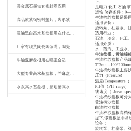
下。
浸金属石墨轴套密封圈应用
是电力.化工.石油.矿
运输 储存条件：0
牛油棉纱盘根是采用
高品质紫铜密封垫片，齿形紫铜垫圈应用范围
适用设备：
旋转泵、柱塞泵、
浸油黑白高水基盘根用在什么机械上好
适用行业：
石油、冶金、化工
适用介质：
厂家有现货陶瓷园编绳，陶瓷绳规格齐全
水、蒸汽、工业水
牛油盘根，黄油棉
牛油棉纱盘根产品
牛油亚麻盘根用在哪里合适
3*3mm--100
牛油棉纱盘根主要
大型专业高水基盘根，苎麻盘根厂家（质量可靠）
压力 (Pressure
温度(Temperatu
PH值（PH ran
水泵高水基盘根，超耐磨高水基盘根
线速度（Linear spe
牛油棉纱盘根可分
黄油棉沙盘根
白油棉沙盘根
牛油棉纱盘根高档棉
提下,该盘根是非常
设备：
旋转泵、柱塞泵、