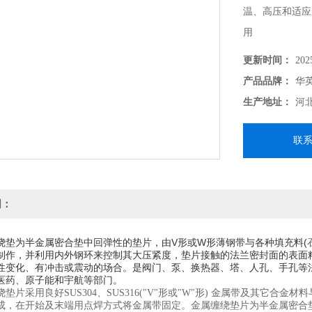
温、高压和适应
用
更新时间：
202
产品品牌：
华
生产地址：
河
联
明：
绕垫为半金属密合垫中回弹性的垫片，由V形或W形薄钢带与各种填充料(
制作，并利用内外钢环来控制其大压紧度，垫片接触的法兰密封面的表面
性变化、有冲击或震动的场合。是阀门、泵、换热器、塔、人孔、手孔等
医药、原子能和宇航等部门。
垫片采用良好SUS304、SUS316("V"形或"W"形) 金属带及其它
成，在开始及末端用点焊方式将金属带固定。金属缠绕垫片为半金属密合