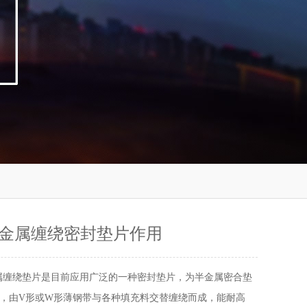
金属缠绕密封垫片作用
属缠绕垫片是目前应用广泛的一种密封垫片，为半金属密合垫
，由V形或W形薄钢带与各种填充料交替缠绕而成，能耐高