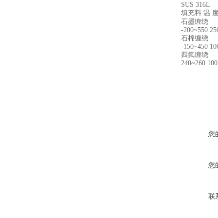
SUS 316L
填充料 温 度(
石墨缠绕
-200~550 25
石棉缠绕
-150~450 10
四氟缠绕
240~260 100
您
您
联