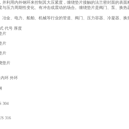
，并利用内外钢环来控制其大压紧度，缠绕垫片接触的法兰密封面的表面
度与压力周期性变化、有冲击或震动的场合。缠绕垫片是阀门、泵、换热
、冶金、电力、船舶、机械等行业的管道、阀门、压力容器、冷凝器、换
式 代号 厚度
垫片
垫片
垫片
绕垫片
 内环 外环
钢
S 304
US 316