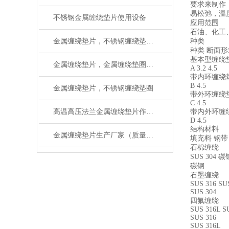
要求来制作
易松弛，温
不锈钢金属缠绕垫片使用设备
应用范围
石油、化工
种类
金属缠绕垫片，不锈钢缠绕垫片厂家有检验报告
种类 断面形
基本型缠绕
金属缠绕垫片，金属缠绕垫圈执行标准
A 3.2 4.5
带内环缠绕
B 4.5
金属缠绕垫片，不锈钢缠绕垫圈
带外环缠绕
C 4.5
高温高压法兰金属缠绕垫片作用与用途
带内外环缠
D 4.5
​结构材料
金属缠绕垫片生产厂家（质量可靠）
填充料 钢带
石棉缠绕
SUS 304 碳
碳钢
石墨缠绕
SUS 316 SU
SUS 304
四氟缠绕
SUS 316L S
SUS 316
SUS 316L