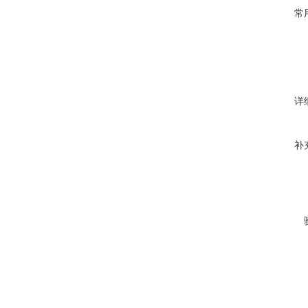
常
详
补