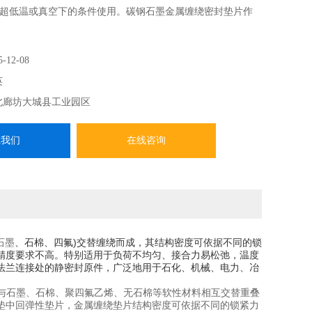
超低温或真空下的条件使用。碳钢石墨金属缠绕密封垫片作
5-12-08
英
北廊坊大城县工业园区
系我们
在线咨询
、石棉、四氟)交替缠绕而成，其结构密度可依据不同的锁
石墨
精度要求不高。特别适用于负荷不均匀、接合力易松弛，温度
法兰连接处的静密封原件，广泛地用于石化、机械、电力、冶
合金材料与石墨、石棉、聚四氟乙烯、无石棉等软性材料相互交替重叠
垫中回弹性垫片，金属缠绕垫片结构密度可依据不同的锁紧力