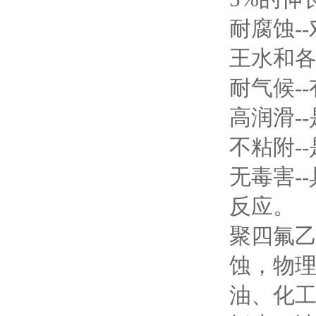
耐腐蚀-
王水和
耐气候-
高润滑-
不粘附-
无毒害-
反应。
聚四氟
蚀，物
油、化