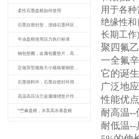
用于各种
柔性石墨盘根如何使用
绝缘性和
石墨自密封垫，浸锑石墨环区别在哪里
长期工作
牛油盘根使用压力执行标准
聚四氟
钢包垫圈，金属包覆垫片，高强垫片应用性能
一全氟辛
定做异型规格大小规格紫铜垫圈生产厂家
它的诞
石墨填料环，石墨自密封环用在什么地方好
广泛地
高温高压法兰金属缠绕垫片作用与用途
性能优
耐高温-
*苎麻盘根，水泵高水基盘根
耐低温-
5%的伸