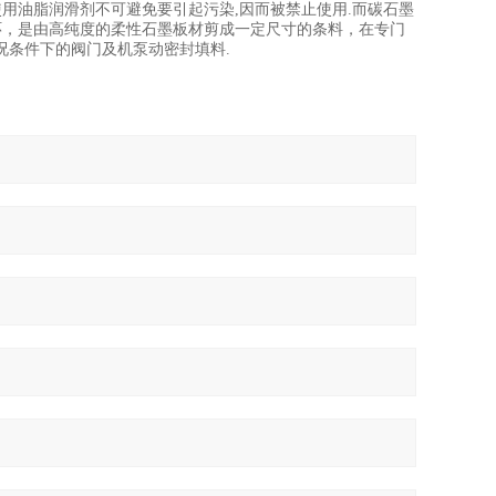
用油脂润滑剂不可避免要引起污染,因而被禁止使用.而碳石墨
环，是由高纯度的柔性石墨板材剪成一定尺寸的条料，在专门
况条件下的阀门及机泵动密封填料.