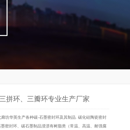
三拼环、三瓣环专业生产厂家
北廊坊华英生产各种碳-石墨密封环及其制品. 碳化硅陶瓷密封
石墨密封环、碳石墨制品浸渍有树脂类（常温、高温、耐强腐