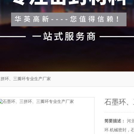
三拼环、三瓣环专业生产厂家
石墨环、
简要描述：
河
环.机械密封，