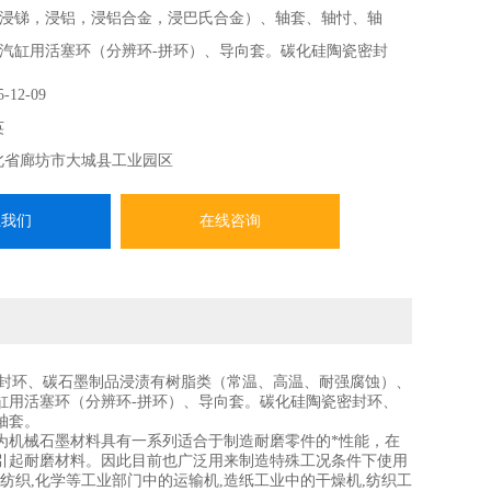
浸锑，浸铝，浸铝合金，浸巴氏合金）、轴套、轴忖、轴
汽缸用活塞环（分辨环-拼环）、导向套。碳化硅陶瓷密封
、分瓣环、导向套。石墨环、三拼环、三瓣环专业生产厂家
5-12-09
英
北省廊坊市大城县工业园区
系我们
在线咨询
密封环、碳石墨制品浸渍有树脂类（常温、高温、耐强腐蚀）、
缸用活塞环（分辨环-拼环）、导向套。碳化硅陶瓷密封环、
轴套。
为机械石墨材料具有一系列适合于制造耐磨零件的*性能，在
引起耐磨材料。因此目前也广泛用来制造特殊工况条件下使用
,纺织,化学等工业部门中的运输机,造纸工业中的干燥机,纺织工