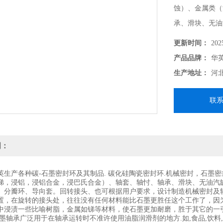
蚀）、金属类（
承、滑块、无油
环、轴套、轴承
更新时间：
202
产品品牌：
华
生产地址：
河
联
明：
英生产各种碳-石墨密封环及其制品. 碳化硅陶瓷密封环.机械密封，石墨
锑，浸铝，浸铝合金，浸巴氏合金）、轴套、轴忖、轴承、滑块、无油汽
、分瓣环、导向套。回转接头、也可根据用户要求，设计制造机械密封及
置，在旋转的接头处，往往没有任何材料能比石墨更胜任这个工作了，因
中浸渍一些比喻树脂，金属如锑等材料，使石墨更加耐磨，胜于其它的一
石墨轴承广泛用于在轴承运转时不准许使用油脂润滑剂的地方.如,食品,饮料