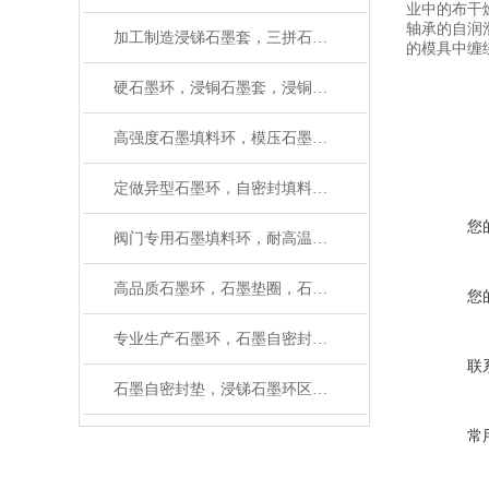
业中的布干
轴承的自润
加工制造浸锑石墨套，三拼石墨环厂家（质量保证）
的模具中缠
硬石墨环，浸铜石墨套，浸铜石墨管生产厂家
高强度石墨填料环，模压石墨环应用
定做异型石墨环，自密封填料环厂家（质量保障）
您
阀门专用石墨填料环，耐高温柔性石墨环使用温度
高品质石墨环，石墨垫圈，石墨填料环厂家
您
专业生产石墨环，石墨自密封环厂家有大量磨具
联
石墨自密封垫，浸锑石墨环区别在哪里
常