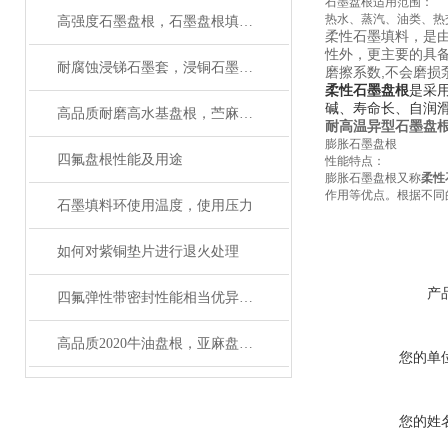
石墨盘根适用范围：
热水、蒸汽、油类、热
高强度石墨盘根，石墨盘根填料环供应商
柔性石墨填料，是
性外，更主要的具
耐腐蚀浸锑石墨套，浸铜石墨轴承用途及性能
磨擦系数,不会磨损
柔性石墨盘根
是采
碱、寿命长、自润
高品质耐磨高水基盘根，苎麻盘根河北生产厂家
耐高温异型石墨盘
膨胀石墨盘根
四氟盘根性能及用途
性能特点：
膨胀石墨盘根又称
柔性
作用等优点。根据不同
石墨填料环使用温度，使用压力
如何对紫铜垫片进行退火处理
产
四氟弹性带密封性能相当优异，使用方便快捷
高品质2020牛油盘根，亚麻盘根*
您的单
您的姓