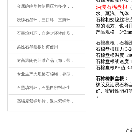
石棉浸四氟盘根
金属缠绕垫片使用压力多少，使用温度多少
油浸石棉盘根
水、蒸汽、气体
石棉相交镍丝增
浸锑石墨环，三拼环，三瓣环应用性能
整的地方。也可
产品规格：3*3m
石墨填料环，自密封环性能及使用设备
石棉盘根，石棉
柔性石墨盘根如何使用
石棉盘根压力 3-2
石棉盘根温度 28
耐高温陶瓷纤维产品（布，带，绳，盘根）使用范围
石棉盘根线速度 12
石棉盘根PH值 3-
专业生产大规格石棉绳，异型规格石棉绳厂家
石棉橡胶盘根：
橡胶及油浸石棉盘
石墨填料环，石墨自密封环生产厂家有大量磨具
好、密封性能好
：
高强度紫铜垫片，退火紫铜垫圈，齿形紫铜垫厂家
产