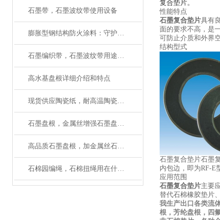
复合垫片。
石墨带，石墨波纹带使用设备
性能特点
石墨复合垫片
具有
面的要求不高，是
膨胀型钢结构防火涂料：守护建筑安全的 “隐形卫士”
可防止介质和外界
结构型式
石墨编织带，石墨波纹带用途及性能
高水基盘根详细介绍和特点
现货供应陶瓷纸，耐高温陶瓷纤维纸规格齐全
石墨盘根，金属丝增强石墨盘根主要性能
高品质石墨盘根，加金属丝石墨盘根厂家有现货
石墨复合垫片石墨复
内包边，即为RF-E
石棉园编绳，石棉扭绳用在什么地方
应用范围
石墨复合垫片
主要
替代石棉橡胶垫片
我生产出口各类流
根，芳纶盘根，四