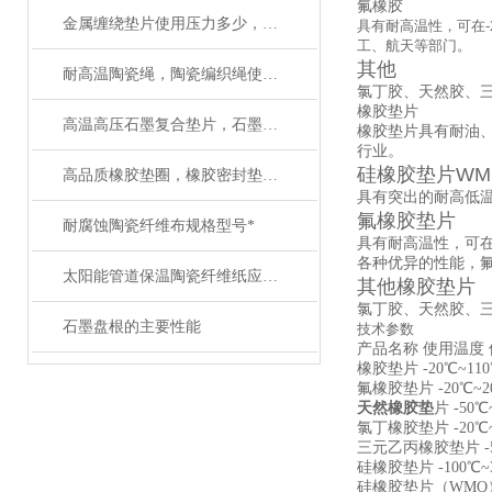
氟橡胶
金属缠绕垫片使用压力多少，使用温度多少
具有耐高温性，可在-
工、航天等部门。
其他
耐高温陶瓷绳，陶瓷编织绳使用温度多少
氯丁胶、天然胶、
橡胶垫片
高温高压石墨复合垫片，石墨垫圈性能应用
橡胶垫片具有耐油
行业。
硅橡胶垫片WM
高品质橡胶垫圈，橡胶密封垫片制作生产工艺
具有突出的耐高低温性
氟橡胶垫片
耐腐蚀陶瓷纤维布规格型号*
具有耐高温性，可在
各种优异的性能，
太阳能管道保温陶瓷纤维纸应用及性能
其他橡胶垫片
氯丁胶、天然胶、
石墨盘根的主要性能
技术参数
产品名称 使用温度
橡胶垫片 -20℃~110℃
氟橡胶垫片 -20℃~20
天然橡胶垫
片 -50℃
氯丁橡胶垫片 -20℃~1
三元乙丙橡胶垫片 -57℃
硅橡胶垫片 -100℃~3
硅橡胶垫片（WMQ