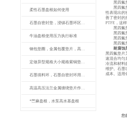
黑四氟
黑四氟垫片
柔性石墨盘根如何使用
性表现出的
善了密封的
石墨自密封垫，浸锑石墨环区别在哪里
PTFE，
黑四氟垫片
黑四氟垫
牛油盘根使用压力执行标准
黑四氟垫片
黑四氟垫片
耐腐蚀
钢包垫圈，金属包覆垫片，高强垫片应用性能
黑四氟垫片
速混合均匀
定做异型规格大小规格紫铜垫圈生产厂家
冷流和材料
维护。石墨
成本。适用
石墨填料环，石墨自密封环用在什么地方好
高温高压法兰金属缠绕垫片作用与用途
*苎麻盘根，水泵高水基盘根
您