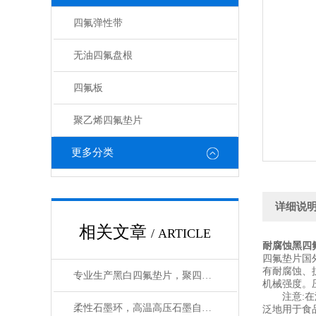
四氟弹性带
无油四氟盘根
四氟板
聚乙烯四氟垫片
更多分类
详细说
相关文章
/ ARTICLE
耐腐蚀黑四
四氟垫片国
有耐腐蚀、抗
专业生产黑白四氟垫片，聚四氟乙烯垫片厂家
机械强度。压
注意:在温
柔性石墨环，高温高压石墨自密封环质量保证
泛地用于食