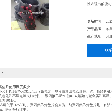
性表现出的密封
更新时间：
202
产品品牌：
华
生产地址：
河
联
明：
氟垫片使用温度多少
外又叫PTFE垫片或Teflon（铁氟龙）垫片由聚四氟乙烯棒、管、板经
老化和不导电等良好特性。 聚四氟乙烯pH值0-14(熔融的碱金属和高温、
力10Mpa。
度低于-185℃时。聚四氟乙烯垫片会变脆。纯聚四氟乙烯垫片是一种
品、医药等行业中。