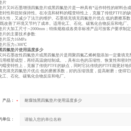
垫片
又叫石墨增强四氟垫片或黑四氟垫片是一种具有*运作特性的材料合成
密封性和扭矩保持性。在冷流和材料的蠕变特性上，克服了传统PTFE的缺
持久性，又减少了法兰的维护。石墨填充填充四氟垫片优点:低的磨擦系
这样既改善了环境又节约了成本。适用化工、石化、碳氢化合物反应和电厂。
大加工尺寸:~2000mm；特殊规格或各类非标准产品可按客户要求制
片的主要技术参数:
压力16MPa
压力≤300℃
黑四氟垫片使用温度多少
又叫石墨改性四氟垫片或黑四氟垫片是用聚四氟乙烯树脂添加一定量填充
后用模塑成型，再经高温烧结制成。，具有出色的压缩性、恢复性和密封
的蠕变特性上，克服了传统PTFE的缺点，同时它比传统的PTFE能更好
填充填充四氟垫片优点:低的磨擦系数，好的压缩强度，提高耐磨；使得它
化工、石化、碳氢化合物反应和电厂。
产品：
的单位：