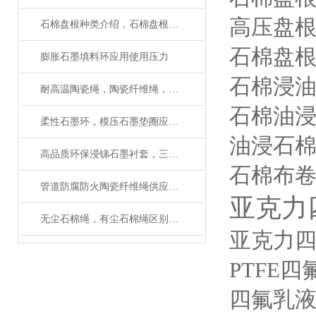
高压盘
石棉盘根种类介绍，石棉盘根性能作用
石棉盘
膨胀石墨填料环应用使用压力
石棉浸
耐高温陶瓷绳，陶瓷纤维绳，陶瓷编织绳生产工艺
石棉油
柔性石墨环，模压石墨垫圈应用范围
油浸石
高品质环保浸锑石墨衬套，三拼环制造厂家
石棉布
管道防腐防火陶瓷纤维绳供应厂家
亚克力
无尘石棉绳，有尘石棉绳区别，使用方法
亚克力
PTFE
四氟乳