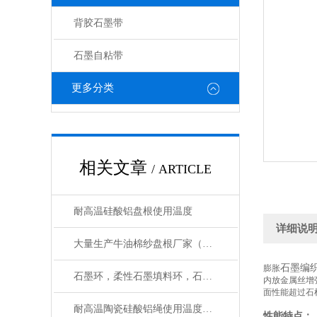
背胶石墨带
石墨自粘带
更多分类
相关文章
/ ARTICLE
耐高温硅酸铝盘根使用温度
详细说
大量生产牛油棉纱盘根厂家（质量保证）
石墨编
膨胀
石墨环，柔性石墨填料环，石墨自密封垫应用
内放金属丝增
面性能超过石
耐高温陶瓷硅酸铝绳使用温度多少
性能特点：