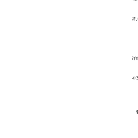
常
详
补