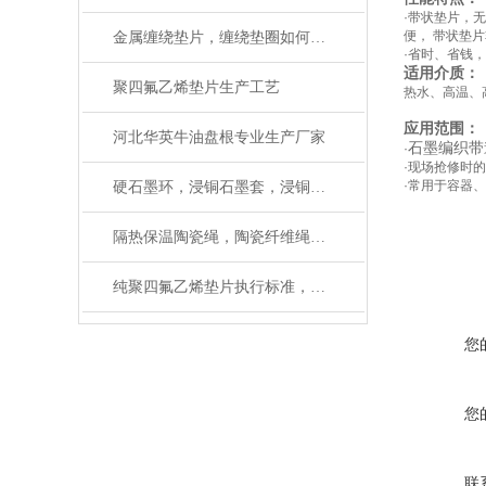
·带状垫片，
便， 带状垫
金属缠绕垫片，缠绕垫圈如何使用
·省时、省钱
适用介质：
聚四氟乙烯垫片生产工艺
热水、高温、
应用范围：
河北华英牛油盘根专业生产厂家
石墨编织带
·
·现场抢修时
·常用于容器
硬石墨环，浸铜石墨套，浸铜石墨管生产厂家
隔热保温陶瓷绳，陶瓷纤维绳作用与用途
纯聚四氟乙烯垫片执行标准，检验报告
您
您
联