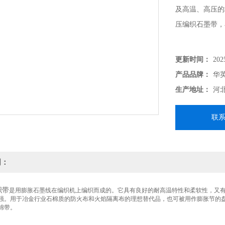
及高温、高压的
压编织石墨带，
更新时间：
202
产品品牌：
华
生产地址：
河
联
明：
织带
是用膨胀石墨线在编织机上编织而成的。它具有良好的耐高温特性和柔软性，又
强。用于冶金行业石棉质的防火布和火焰隔离布的理想替代品，也可被用作膨胀节的
棉带。