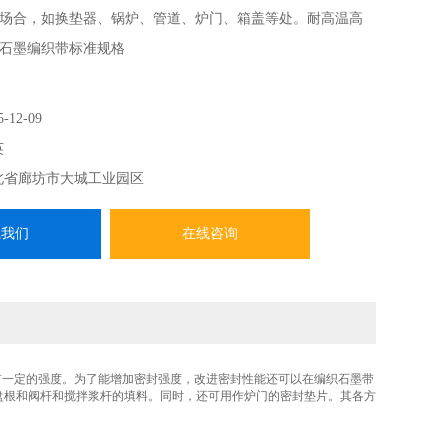
场合，如换垫器、锅炉、管道、炉门、箱盖等处。耐高温高
石墨编织带标准规格
5-12-09
英
北省廊坊市大城工业园区
系我们
在线咨询
有一定的强度。为了能增加密封强度，改进密封性能还可以在编织石墨带
盘根和阀杆和搅拌浆杆的填料。同时，还可用作炉门的密封垫片。其各方