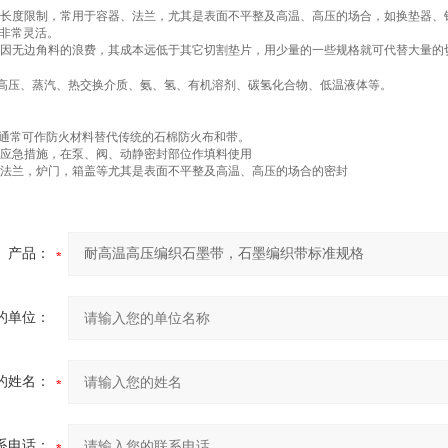
无长度限制，常用于容器、法兰，尤其是表面不平整及高温、高压的场合，如换垫器、
片非常灵活。
，因无边角料的浪费，其成本远低于其它切割垫片，用少量的一些规格就可代替大量
高压、蒸汽、热交换介质、氨、氢、有机溶剂、碳氢化合物、低温液体等。
通常可作防火材料替代传统的石棉防火布和带。
的应急措施，在泵、阀、动静密封部位作填料使用
、法兰，炉门，箱盖等尤其是表面不平整及高温、高压的场合的密封
产品：
的单位：
的姓名：
系电话：