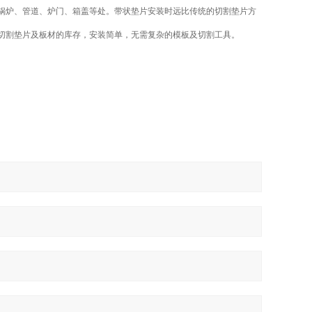
锅炉、管道、炉门、箱盖等处。带状垫片安装时远比传统的切割垫片方
的切割垫片及板材的库存，安装简单，无需复杂的模板及切割工具。