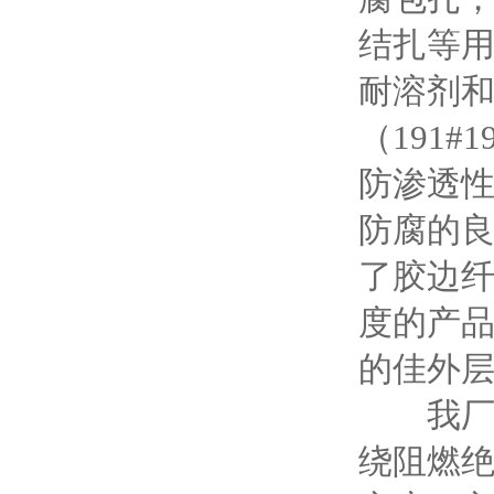
结扎等
耐溶剂
（191
防渗透
防腐的
了胶边
度的产
的佳外
我厂生
绕阻燃