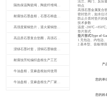
法兰、阀门、反应
隔热保温陶瓷绳，陶瓷纤维绳作用与用途
特点
高强石墨金属复合
密封垫片，如水位
耐腐蚀石墨盘根，石墨石棉盘根性能及用途
防止介质对垫片的
技术参数
高强度紫铜垫片，退火紫铜垫圈，齿形紫铜垫厂家
温度:-200℃-+850℃
垫片形式
垫片形式Type of Ga
高品质石墨复合垫圈，高强石墨复合垫简单介绍
1.无包边、内包边
2.基本型、齿板增
浸锑石墨衬套，浸铜石墨轴套厂家直销（质量保障）
耐腐蚀芳纶编织盘根生产工艺
产
牛油盘根，亚麻盘根如何使用
您的单
牛油盘根，亚麻盘根生产厂家有大量现货
您的姓