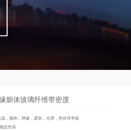
缘膨体玻璃纤维带密度
高温，隔热，绝缘，柔软，光滑，热传导率低
稳定性高