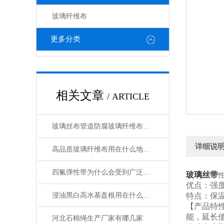
玻璃纤维布
更多分类
相关文章
/ ARTICLE
玻璃丝布管道防腐玻璃纤维布规格型号齐全
详细说
高品质玻璃纤维布用在什么地方合适
四氟弹性带为什么会受到广泛的欢迎呢
玻璃丝带
优点：强
浸油黑白高水基盘根用在什么机械上好
特点：
【产品特
能，延长
河北石棉绳生产厂家有哪几家