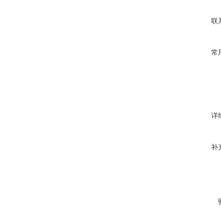
联
常
详
补