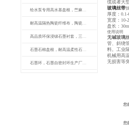
缆或者大
玻璃丝带
给水泵专用高水基盘根，苎麻盘根使用温度
厚度：0.1-
宽度：10-
耐高温隔热陶瓷纤维布，陶瓷布使用温度
盘长：30m
使用说明
高品质环保浸锑石墨衬套，三拼环制造厂家
无碱玻璃
管、斜绕
料。工业
石墨石棉盘根，耐高温柔性石墨盘根如何使用
机械用高
无损害等突
石墨环，石墨自密封环生产厂家有大量磨具
您
您