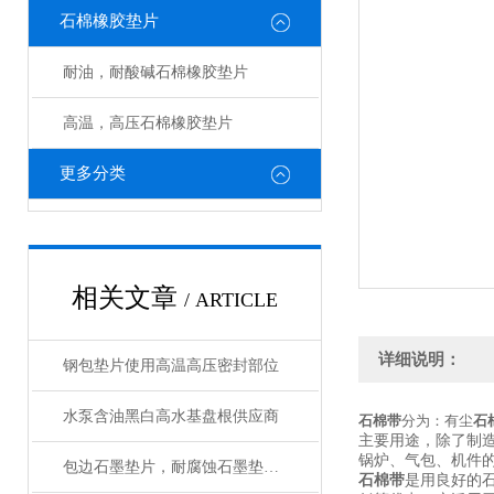
石棉橡胶垫片
耐油，耐酸碱石棉橡胶垫片
高温，高压石棉橡胶垫片
更多分类
相关文章
/ ARTICLE
详细说明：
钢包垫片使用高温高压密封部位
水泵含油黑白高水基盘根供应商
石棉带
分为：有尘
石
主要用途，除了制
锅炉、气包、机件
包边石墨垫片，耐腐蚀石墨垫圈应用性能
石棉带
是用良好的