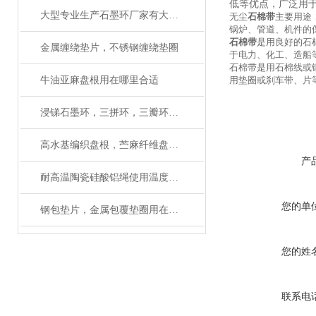
低等优点，广泛用
大型专业生产石墨环厂家有大量磨具
无尘
石棉带
主要用途
锅炉、管道、机件的
石棉带
是用良好的石
金属缠绕垫片，不锈钢缠绕垫圈
于电力、化工、造船
石棉带是用石棉线或
牛油亚麻盘根用在哪里合适
用垫圈或刹车带、片
浸锑石墨环，三拼环，三瓣环应用性能
高水基编织盘根，苎麻纤维盘根如何使用
产
耐高温陶瓷硅酸铝绳使用温度多少
您的单
钢包垫片，金属包覆垫圈用在哪里合适
您的姓
联系电