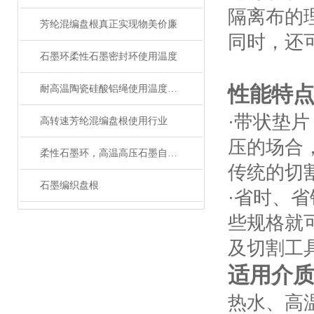
隔离布的
芳纶混编盘根真正实现物美价廉
同时，还
石墨环柔性石墨密封环使用温度
性能特
耐高温陶瓷硅酸铝绳使用温度多少
·带状垫
高转速芳纶混编盘根使用行业
压的场合
柔性石墨环，高温高压石墨自密封环质量保证
传统的切
石墨编织盘根
·省时、
些规格就
及切割工
适用介
热水、高