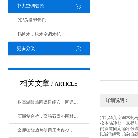
中央空调管托
PEVA橡塑管托
杨柳木，松木空调木托
更多分类
相关文章
/ ARTICLE
详细说明：
耐高温隔热陶瓷纤维布，陶瓷布使用温度
石墨复合垫，高强石墨垫圈材质与性能
河北华英空调木托
松木隔冷块，支撑
的管道固定隔冷保
金属缠绕垫片使用压力多少，使用温度多少
以诚信经营，诚心诚