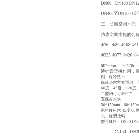
DN80 DN100 DN1
DN400至DN10
三、防腐空调木托
防腐空调木托的公称直径
Φ76 Φ89 Φ108 Φ11
Φ325 Φ377 Φ42
60*60mm 70
装铺设架接作用，
四、保冷垫木
保冷垫木主要适用于化
60度，45度，120
二型均可订做生产。
五保冷木块
50*150mm 60*150m
原料红松木 45度 60
六、橡塑托码
型号规格：DN20 DN25
DN150 DN200 D