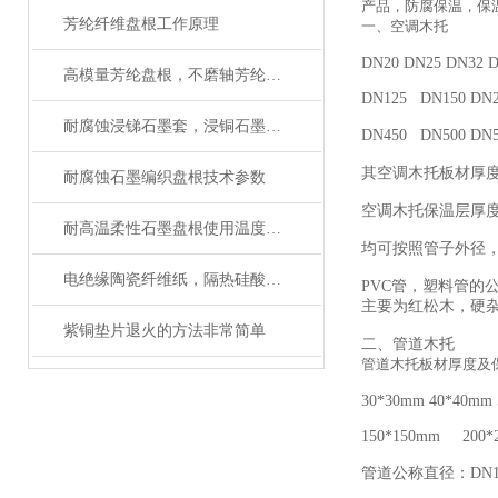
产品，防腐保温，保
芳纶纤维盘根工作原理
一、空调木托
DN20 DN25 DN32 
高模量芳纶盘根，不磨轴芳纶盘根使用设备及应用
DN125 DN150 DN2
耐腐蚀浸锑石墨套，浸铜石墨轴承用途及性能
DN450 DN500 DN5
其空调木托板材厚度30*3
耐腐蚀石墨编织盘根技术参数
空调木托保温层厚
耐高温柔性石墨盘根使用温度多少
均可按照管子外径
电绝缘陶瓷纤维纸，隔热硅酸铝纸*
PVC管，塑料管
主要为红松木，硬
紫铜垫片退火的方法非常简单
二、管道木托
管道木托板材厚度及
30*30mm 40*40mm 
150*150mm 200*
管道公称直径：DN15 