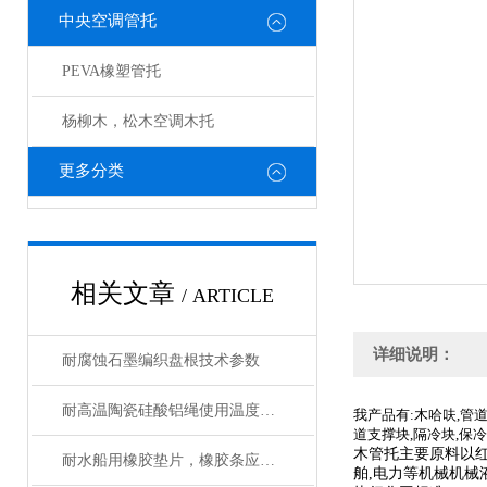
中央空调管托
PEVA橡塑管托
杨柳木，松木空调木托
更多分类
相关文章
/ ARTICLE
详细说明：
耐腐蚀石墨编织盘根技术参数
耐高温陶瓷硅酸铝绳使用温度多少
我产品有:木哈呋,管
道支撑块,隔冷块,保
木管托
主要原料以红
耐水船用橡胶垫片，橡胶条应用及使用
舶,电力等机械机械