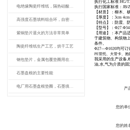
执行化工标准:HG/T2162
电绝缘陶瓷纤维纸，隔热硅酸铝纸*
执行国家标准：JB/ZQ 
【材质】：柳木、
【厚度】：3cm 4cm 
高强度石墨填料组合环，自密封石墨环厂家
【特点】：防震、
【型号】：Φ27.Φ34.Φ43
紫铜垫片退火的方法非常简单
【用途】：本产品
于建筑物、构筑物
条件。
陶瓷纤维纸生产工艺，烘干工艺
Φ27—Φ1020
PE管托
、大管卡、抱
我采用的生产设备,根
钢包垫片，金属包覆垫圈用在哪里合适
油,水,气为介质的
石墨盘根的主要性能
电厂用石墨盘根垫圈，石墨填料环执行标准
产
您的单
您的姓