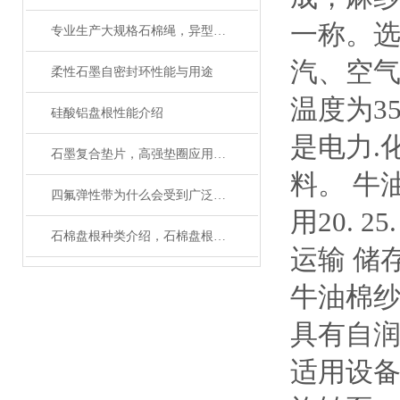
一称。
专业生产大规格石棉绳，异型规格石棉绳厂家
汽、空气
柔性石墨自密封环性能与用途
温度为3
硅酸铝盘根性能介绍
是电力.
石墨复合垫片，高强垫圈应用设备
料。 牛
四氟弹性带为什么会受到广泛的欢迎呢
用20. 25
石棉盘根种类介绍，石棉盘根性能作用
运输 储
牛油棉纱
具有自润
适用设