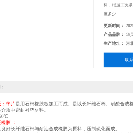
料，根据工况条
度多少
更新时间：
202
产品品牌：
华
生产地址：
河
联
明：
板：垫片
是用石棉橡胶板加工而成。是以长纤维石棉、耐酸合成
性介质中密封衬垫材料。
50℃
板
橡胶 ：
以良好长纤维石棉与耐油合成橡胶为原料，压制硫化而成。