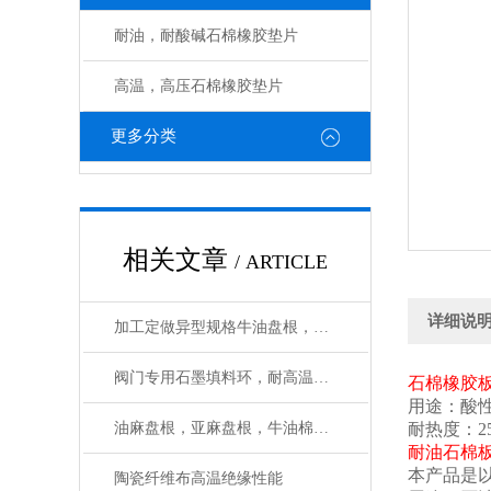
耐油，耐酸碱石棉橡胶垫片
高温，高压石棉橡胶垫片
更多分类
相关文章
/ ARTICLE
详细说
加工定做异型规格牛油盘根，亚麻盘根生产厂家
阀门专用石墨填料环，耐高温柔性石墨环使用温度
石棉橡胶
用途：酸
油麻盘根，亚麻盘根，牛油棉纱盘根检测报告
耐热度：2
耐油石棉
本产品是
陶瓷纤维布高温绝缘性能