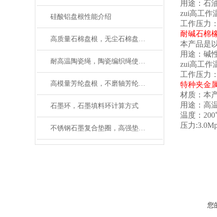
用途：石
zui高工作
硅酸铝盘根性能介绍
工作压力：
耐碱石棉
高质量石棉盘根，无尘石棉盘根性能介绍
本产品是
用途：碱
耐高温陶瓷绳，陶瓷编织绳使用温度多少
zui高工
工作压力：
高模量芳纶盘根，不磨轴芳纶盘根使用设备及应用
特种夹金
材质：本
用途：高
石墨环，石墨填料环计算方式
温度：200
压力:3.0Mp
不锈钢石墨复合垫圈，高强垫片生产工艺
您