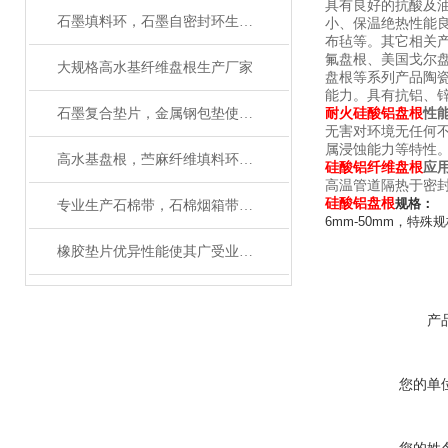
具有良好的抗酸及
石墨填料环，石墨自密封环生产厂家有大量磨具
小、保温绝热性能良
布毡等。其它相关产
氟盘根、美国戈尔
大规格高水基纤维盘根生产厂家
盘根等系列产品
陶
能力。具有抗铝、
石墨复合垫片，金属钢包垫使用设备
耐火硅酸铝盘根
性能
无害对环境无任何
属浸蚀能力等特性
高水基盘根，苎麻纤维填料环生产工艺
硅酸铝纤维盘
根
应
高温管道隔热于密
硅酸铝盘根
规格：
专业生产石棉带，石棉烟箱带厂家质量保证
6mm-50mm
，特殊规
橡胶垫片优异性能使其广受业内追捧
产
您的单