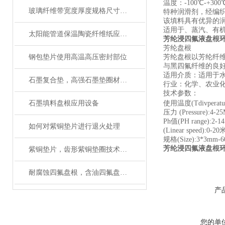
温度：-100℃-+
玻璃纤维带宽度厚度规格尺寸齐全
特种润滑剂，经编
该填料具有优异的
适用于、蒸汽、有
太阳能管道保温陶瓷纤维纸应用及性能
芳纶浸四氟液盘根
芳纶盘根
钢包垫片使用高温高压密封部位
芳纶盘根以芳纶纤维
与黑四氟纤维的良
适用介质：适用于
石墨复合垫，高强石墨垫圈材质与性能
行业：化学、农业
技术参数：
石墨填料盘根应用设备
使用温度(Tdivperatu
压力 (Pressure):4-2
Ph值(PH range):2-
如何对紫铜垫片进行退火处理
(Linear speed):0-2
规格(Size):3*3
芳纶浸四氟液盘根
紫铜垫片，齿形紫铜垫圈技术参数
耐腐蚀四氟盘根，含油四氟盘根性能与用途
产
您的单