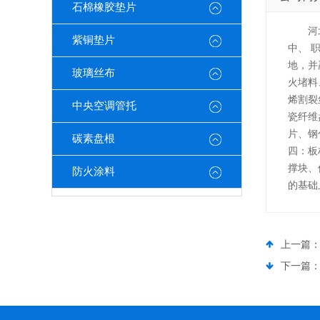
石棉橡胶垫片
河
紫铜垫片
中、 
地，并
玻璃丝布
火堵料
烯割裂
中央空调管托
瓷纤维
片、钢
碳素盘根
四：板
撑块、
防火涂料
的基础
上一篇
下一篇