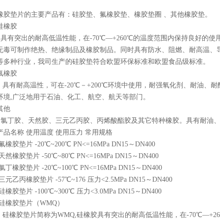
橡胶垫片的主要产品有：硅胶垫、氟橡胶垫、橡胶垫圈 、其他橡胶垫。
硅橡胶
具有突出的耐高低温性能，在-70℃—+260℃的温度范围内保持良好的
无毒可制作绝热、绝缘制品及橡胶制品。同时具有防水、阻燃、耐高温、
等多种行业，我司生产的硅胶垫符合欧盟环保标准和欧盟食品级标准。
氟橡胶
具有耐高温性，可在-20℃－+200℃环境中使用，耐强氧化剂、耐油、
环境,广泛地用于石油、化工、航空、航天等部门。
其他
氯丁胶、天然胶、三元乙丙胶、丙烯酸酯胶及其它特种橡胶。具有耐油、
产品名称 使用温度 使用压力 常用规格
氟橡胶垫片 -20℃~200℃ PN<=16MPa DN15～DN400
天然橡胶垫片 -50℃~80℃ PN<=16MPa DN15～DN400
氯丁橡胶垫片 -20℃~100℃ PN<=16MPa DN15～DN400
三元乙丙橡胶垫片 -57℃~176 压力<2.5MPa DN15～DN400
硅橡胶垫片 -100℃~300℃ 压力<3.0MPa DN15～DN400
硅橡胶垫片（WMQ）
硅橡胶垫片简称为WMQ,硅橡胶具有突出的耐高低温性能，在-70℃—+