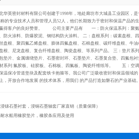
北华英密封材料有限公司创建于1998年，地处廊坊市大城县工业园区，
职称的专业技术人员和管理人员52人，他们长期致力于密封和保温产品的
赢得客户的良好赞誉。 公司主要产品有 一：防火保温系列：聚氨
、防火涂料、防爆胶泥、钢结构防火涂料。 二：盘根系列：碳素盘根、
丝盘根、聚四氟乙烯盘根、膨体四氟盘根、石棉盘根、碳纤维盘根、牛油
盘根、尼龙盘根、复合纤维盘根、陶瓷盘根、等系列产品。 三：垫片系
包垫片、金属缠绕垫片、石墨密封环、石墨垫片、石墨复合垫、四氟包
材系列:氟胶板、硅胶板、石棉板、四氟板、陶瓷纤维纸等。 五：空调
保温保冷管道垫块及配套铁卡抱箍等。我公司广泛吸收密封和保温领域的 
上，开放合作地发展 的技术体系，用我们 的产品打造如磐石的产业基础
：
浸锑石墨衬套，浸铜石墨轴套厂家直销（质量保障）
：
耐水船用橡胶垫片，橡胶条应用及使用