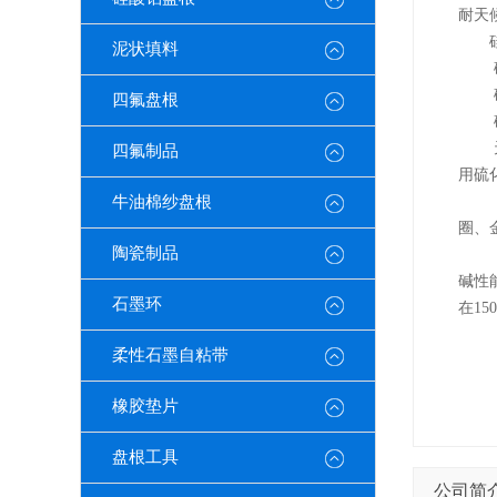
耐天
泥状填料
四氟盘根
四氟制品
用硫
牛油棉纱盘根
圈、
陶瓷制品
碱性
石墨环
在1
柔性石墨自粘带
橡胶垫片
盘根工具
公司简