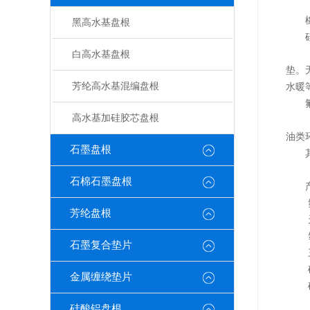
黑高水基盘根
白高水基盘根
垫。
芳纶高水基混编盘根
水暖
高水基加硅胶芯盘根
油类
石墨盘根
石棉石墨盘根
芳纶盘根
石墨复合垫片
金属缠绕垫片
硅酸铝盘根