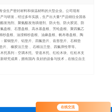
是专业生产密封材料和保温材料的大型企业。公司现有
生产与研发，经过多年实践，生产出大量*产品销往全国各
酯发泡剂、聚氨酯发泡填缝剂、防火包、防火胶泥、防
四氟盘根、石墨盘根、高水基盘根、芳纶盘根、聚四氟乙
棉纱盘根、油浸棉纱盘根、油麻盘根、帆布卷盘根、陶
列：紫铜垫片、铝垫片、四氟垫片、齿形垫片、石棉垫
衬垫片、 橡胶法兰垫 、石棉法兰垫、四氟弹性带等。
木托系列：空调木托、管道木托、红松木块、红松木支
新研究成果，拥有国内 良好的设备与技术，在独立自主
。
在线交流