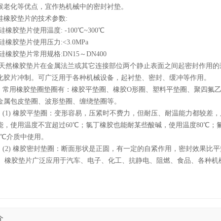
候老化等优点，宜作热机械中的密封衬垫。
硅橡胶垫片的技术参数:
硅橡胶垫片使用温度: -100℃~300℃
硅橡胶垫片使用压力:<3.0MPa
硅橡胶垫片常用规格:DN15～DN400
天然橡胶垫片在金属法兰或其它连接部位两个静止表面之间起密封作用的
化胶片冲制。可广泛用于各种机械设备，起衬垫、密封、缓冲等作用。
常用橡胶垫圈垫圈有：橡胶平垫圈、橡胶O形圈、塑料平垫圈、聚四氟乙
金属包皮垫圈、波形垫圈、缠绕垫圈等。
(1) 橡胶平垫圈：变形容易，压紧时不费力，但耐压、耐温能力都较差
能，使用温度不宜超过60℃；氯丁橡胶也能耐某些酸碱，使用温度80℃
50℃介质中使用。
(2) 橡胶密封垫圈：断面形状是正圆，有一定的自紧作用，密封效果比
橡胶垫片广泛应用于汽车、电子、化工、抗静电、阻燃、食品、各种机
介