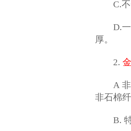
C.不锈
D.一般
厚。
2.
A 非
非石棉纤
B. 特