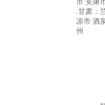
市 安康
.甘肃：
凉市 酒
州
产