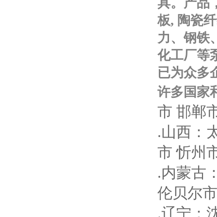
具。产品
板
,
陶瓷纤
力、钢铁
化工厂等
已为众多
许多国家
市 邯郸
.山西：
市 忻州
.内蒙古
伦贝尔市
.辽宁：