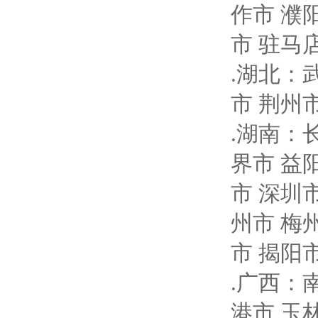
作市 濮
市 驻马
.湖北：
市 荆州
.湖南：
界市 益
市 深圳
州市 梅
市 揭阳
.广西：
港市 玉