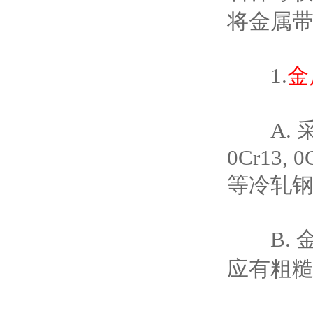
将金属
1.
金
A. 采用
0Cr13, 0
等冷轧钢
B. 
应有粗