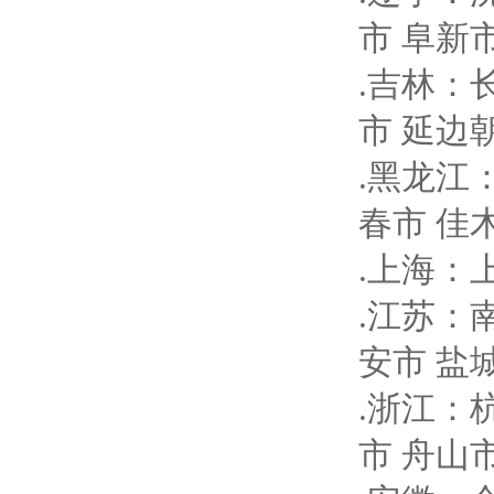
市 阜新
.吉林：
市 延边
.黑龙江
春市 佳
.上海：
.江苏：
安市 盐
.浙江：
市 舟山