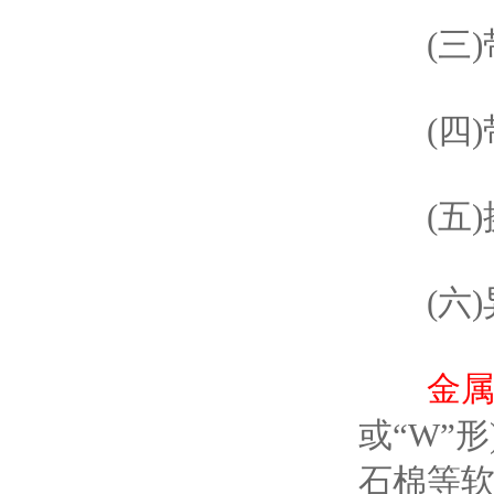
(三)
(四)
(五)换
(六)
金属
或“W”
石棉等