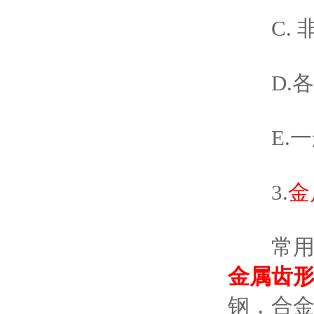
C. 非
D.各
E.一般的
3.
金
常用的有30
金属齿
钢，合金