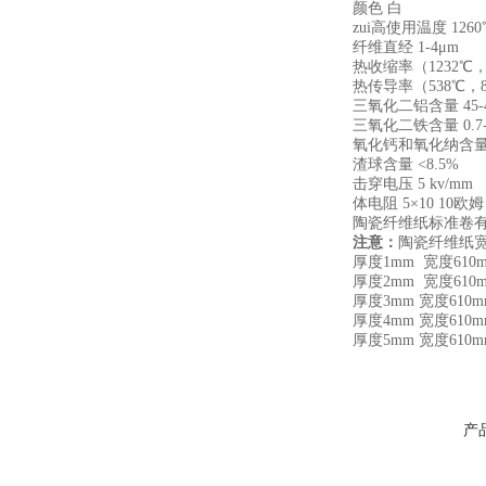
颜色 白
zui高使用温度 1260
纤维直经 1-4μm
热收缩率（1232℃，2
热传导率（538℃，8pcf
三氧化二铝含量 45-
三氧化二铁含量 0.7-
氧化钙和氧化纳含量 0
渣球含量 <8.5%
击穿电压 5 kv/mm
体电阻 5×10 10欧姆
陶瓷纤维纸标准卷有 
注意：
陶瓷纤维纸宽
厚度1mm 宽度610
厚度2mm 宽度610
厚度3mm 宽度610m
厚度4mm 宽度610m
厚度5mm 宽度610m
产