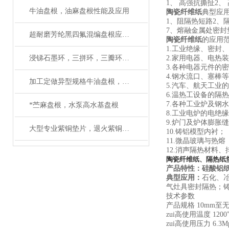
1、 高强抗撕扯2、
牛油盘根，油麻盘根性能及应用
陶瓷纤维纸
典型应
1、阻隔热短路2、
7、熔融金属处密封
超耐磨芳纶黑四氟混编盘根应用及技术参数
陶瓷纤维纸
的应用范
1.工业绝缘、密
浸锑石墨环，三拼环，三瓣环应用性能
2.家用电器、电热
3.各种电器元件
4.钢水流口、塞棒
加工定做异型规格牛油盘根，亚麻盘根生产厂家
5.汽车、航天工业
6.温热工设备的隔热
7.各种工业炉及钢
*苎麻盘根，水泵高水基盘根
8.工业电炉的电绝
9.炉门及炉体膨胀
大型专业紫铜垫片，退火紫铜垫圈，铝垫生产厂家
10.铸铝模型内衬；
11.微晶玻璃与热熔
12.消声隔热材料
陶瓷纤维纸、隔热纸
产品特性：硅酸铝
典型应用：
石化、
气灶具密封隔热；
技术参数
产品规格 10mm至
zui高使用温度 1200
zui高使用压力 6.3M