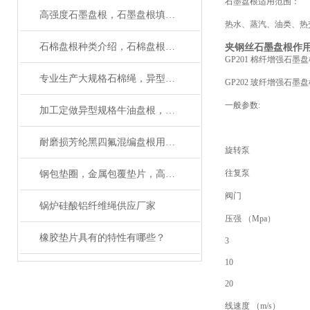
石墨盘根适用范围：
高强度石墨盘根，石墨盘根填料环供应商
热水、蒸汽、油类、热
石棉盘根种类介绍，石棉盘根性能作用
夹钢丝石墨盘根作
GP201 棉纤增强石墨
专业生产大规格石棉绳，异型规格石棉绳厂家
GP202 玻纤增强石墨
一般参数:
加工定做异型规格牛油盘根，亚麻盘根生产厂家
耐磨损芳纶黑四氟混编盘根用途与作用
旋转泵
往复泵
钢包垫圈，金属包覆垫片，高强垫片应用性能
阀门
锅炉硅酸铝纤维绳供应厂家
压强 （Mpa）
橡胶垫片具有的特性有哪些？
3
10
20
线速度 （m/s）