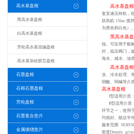
高水基盘根
高水基盘根
复泵液压榨机，轮船
黑高水基盘根
鼓风机 15bar
为黑色和白色）
白高水基盘根
黑
高水基盘
蚀。可应用于船
芳纶高水基混编盘根
封，低压阀门，旋转设
海水、咸水、油
高水基加硅胶芯盘根
高水基盘根
石墨盘根
业、冷水处理、
弱酸、弱碱等介
石棉石墨盘根
高水基盘根
Ⅰ型适用介质：
芳纶盘根
Ⅱ型适用介质：
环节之一，使用
石墨复合垫片
均很好。能达半年以
服务范围 SERVIC
金属缠绕垫片
密度Density g/c