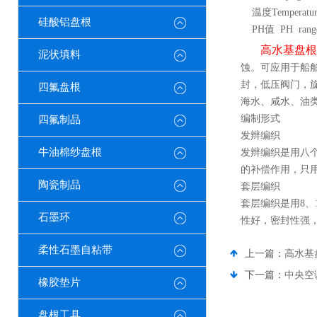
温度Temperatur
硅酸铝盘根
PH值 PH range
高水基盘根
泥状填料
蚀。可应用于船
封，低压阀门，旋转设
四氟盘根
海水、咸水、油
编制形式
四氟制品
发辫编织
牛油棉纱盘根
发辫编织是用八
的补偿作用，只
陶瓷制品
套层编织
套层编织是用8、
石墨环
性好，密封性强
柔性石墨自粘带
上一篇：
高水基
下一篇：
中央空
橡胶垫片
盘根工具