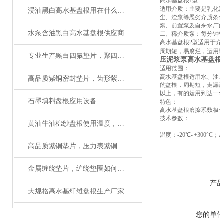
高水基盘根1型
适用介质：主要是乳化
浸油黑白高水基盘根用在什么机械上好
尘、渣浆等恶劣介质条
泵、前置泵及自来水厂的
水泵含油黑白高水基盘根供应商
二、稀介质泵：每分钟转
高水基盘根2型适用于
周期短，易腐烂，运用
专业生产黑白四氟垫片，聚四氟乙烯垫片厂家
压泥浆泵高水基盘
适用范围：
高水基盘根适用水、油
高品质紫铜密封垫片，齿形紫铜垫圈应用范围
的盘根，周期短，走漏
以上，有的运用到达一
石墨填料盘根应用设备
特色：
高水基盘根磨擦系数极
技术参数：
黄油牛油棉纱盘根使用温度，使用压力
温度：-20℃- +300°
高品质紫铜垫片，压力表紫铜垫圈应用
金属缠绕垫片，缠绕垫圈如何使用
产
大规格高水基纤维盘根生产厂家
您的单