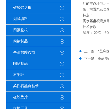
厂的重点环节之
硅酸铝盘根
泵，前置泵及自
特点：
泥状填料
高水基盘根
磨擦
技术参数：
四氟盘根
温度：-20℃- +
四氟制品
上一篇：
*苎麻
牛油棉纱盘根
下一篇：
高品质
陶瓷制品
石墨环
柔性石墨自粘带
橡胶垫片
盘根工具