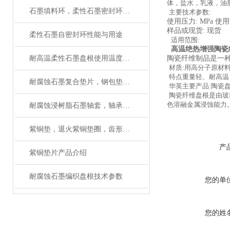
体，盐水，乳液，油
石墨填料环，柔性石墨密封环电厂阀门
主要技术参数:
使用压力: MPa 使用
样品或现货: 现货
柔性石墨自密封环性能与用途
适用范围:
高温绝热增强陶瓷
耐高温柔性石墨盘根使用温度多少
陶瓷纤维制品是一
材质:用高分子原材
特点重量轻、耐高温
耐腐蚀石墨复合垫片，钢包垫圈性能介绍
华英主要产品:陶瓷
陶瓷纤维盘根是由玻
色溶融金属浸蚀能力
耐腐蚀浸树脂石墨轴套，轴承性能及用途
紫铜垫，退火紫铜垫圈，齿形紫铜垫性能介绍
产
紫铜垫片产品介绍
耐腐蚀石墨编织盘根技术参数
您的单
您的姓