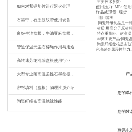
主要技术参数:
如何对紫铜垫片进行退火处理
使用压力: MPa 使用
样品或现货: 现货
适用范围:
石墨带，石墨波纹带使用设备
陶瓷纤维制品是一
材质:用高分子原材
良好牛油盘根，牛油亚麻盘根哪里生产河北华英
特点重量轻、耐高温
华英主要产品:陶瓷
陶瓷纤维盘根是由玻
管道保温无尘石棉绳作用与用途
色溶融金属浸蚀能力
高转速芳纶混编盘根使用行业
产
大型专业耐高温柔性石墨盘根厂家（质量可靠）
密封填料（盘根）物理性质介绍
您的单
陶瓷纤维布高温绝缘性能
您的姓
联系电